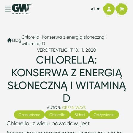
AT
Chlorella: Konserwa z energią słoneczną i
Blog
witaminą D
VERÖFFENTLICHT 18. 11. 2020
CHLORELLA:
KONSERWA Z ENERGIĄ
SŁONECZNĄ I WITAMINĄ
D
AUTOR:
GREEN WAYS
Czasopismo
Chlorella
Skład
Odżywianie
Chlorella, z wielu powodów, jest
fascynującym organizmem. Przyjrzyjmy się jej