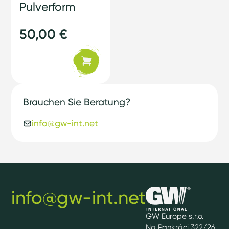
Pulverform
50,00 €
Brauchen Sie Beratung?
info@gw-int.net
info@gw-int.net
GW Europe s.r.o.
Na Pankráci 322/26