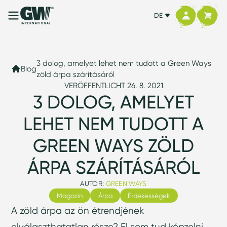
DE
3 dolog, amelyet lehet nem tudott a Green Ways
Blog
zöld árpa szárításáról
VERÖFFENTLICHT 26. 8. 2021
3 DOLOG, AMELYET
LEHET NEM TUDOTT A
GREEN WAYS ZÖLD
ÁRPA SZÁRÍTÁSÁRÓL
AUTOR:
GREEN WAYS
Magazin
Árpa
Érdekességek
A zöld árpa az ön étrendjének
elválaszthatatlan része? El sem tud képzelni