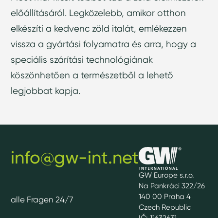
előállításáról. Legközelebb, amikor otthon
elkészíti a kedvenc zöld italát, emlékezzen
vissza a gyártási folyamatra és arra, hogy a
speciális szárítási technológiának
köszönhetően a természetből a lehető
legjobbat kapja.
info@gw-int.net
GW Europe s.r.o.
Na Pankráci 322/26
140 00 Praha 4
alle Fragen 24/7
Czech Republic
IČ: 11632631