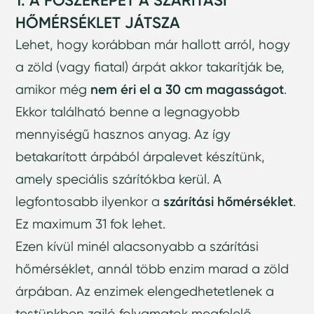
1. A FŐSZEREPET A SZÁRÍTÁSI
HŐMÉRSÉKLET JÁTSZA
Lehet, hogy korábban már hallott arról, hogy
a zöld (vagy fiatal) árpát akkor takarítják be,
amikor még
nem éri el a 30 cm magasságot
.
Ekkor található benne a legnagyobb
mennyiségű hasznos anyag. Az így
betakarított árpából árpalevet készítünk,
amely speciális szárítókba kerül. A
legfontosabb ilyenkor a
szárítási hőmérséklet
.
Ez maximum 31 fok lehet.
Ezen kívül minél alacsonyabb a szárítási
hőmérséklet, annál több enzim marad a zöld
árpában. Az enzimek elengedhetetlenek a
testünkben zajló folyamatok megfelelő