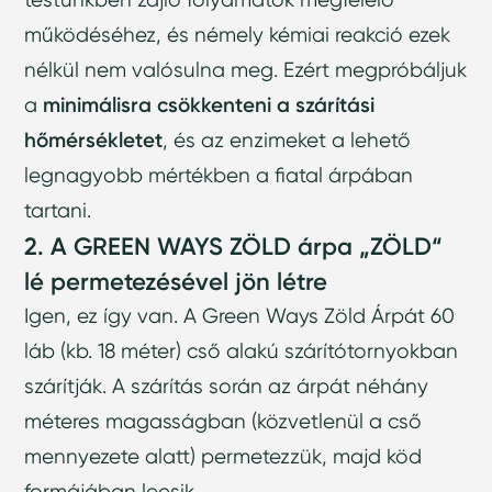
működéséhez, és némely kémiai reakció ezek
nélkül nem valósulna meg. Ezért megpróbáljuk
a
minimálisra csökkenteni a szárítási
hőmérsékletet
, és az enzimeket a lehető
legnagyobb mértékben a fiatal árpában
tartani.
2. A GREEN WAYS ZÖLD árpa „ZÖLD“
lé permetezésével jön létre
Igen, ez így van. A Green Ways Zöld Árpát 60
láb (kb. 18 méter) cső alakú szárítótornyokban
szárítják. A szárítás során az árpát néhány
méteres magasságban (közvetlenül a cső
mennyezete alatt) permetezzük, majd köd
formájában leesik.