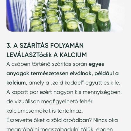
3. A SZÁRÍTÁS FOLYAMÁN
LEVÁLASZTódik A KALCIUM
A csőben történő szárítás során
egyes
anyagok természetesen elválnak, például a
kalcium
, amely a „zöld köddel” együtt esik le.
A kapott por ezért nagyon kis mennyiségben,
de vizuálisan megfigyelhető fehér
kalciumcsomókat is tartalmaz.
Észrevette őket a zöld árpádban? Nincs oka
megpróbálni megszabadulni tőlük, éppen