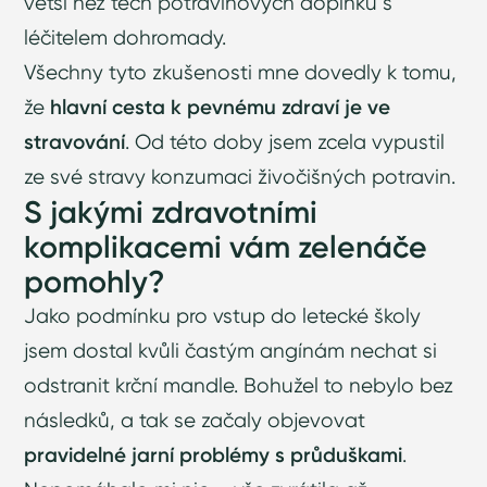
větší než těch potravinových doplňků s
léčitelem dohromady.
Všechny tyto zkušenosti mne dovedly k tomu,
že
hlavní cesta k pevnému zdraví je ve
stravování
. Od této doby jsem zcela vypustil
ze své stravy konzumaci živočišných potravin.
S jakými zdravotními
komplikacemi vám zelenáče
pomohly?
Jako podmínku pro vstup do letecké školy
jsem dostal kvůli častým angínám nechat si
odstranit krční mandle. Bohužel to nebylo bez
následků, a tak se začaly objevovat
pravidelné jarní problémy s průduškami
.