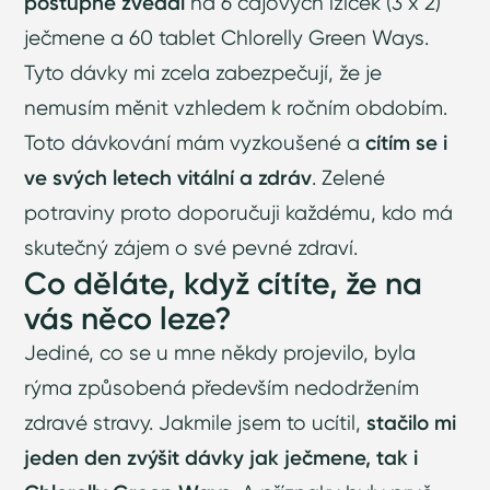
postupně zvedal
na 6 čajových lžiček (3 x 2)
ječmene a 60 tablet Chlorelly Green Ways.
Tyto dávky mi zcela zabezpečují, že je
nemusím měnit vzhledem k ročním obdobím.
Toto dávkování mám vyzkoušené a
cítím se i
ve svých letech vitální a zdráv
. Zelené
potraviny proto doporučuji každému, kdo má
skutečný zájem o své pevné zdraví.
Co děláte, když cítíte, že na
vás něco leze?
Jediné, co se u mne někdy projevilo, byla
rýma způsobená především nedodržením
zdravé stravy. Jakmile jsem to ucítil,
stačilo mi
jeden den zvýšit dávky jak ječmene, tak i