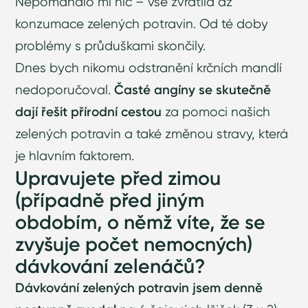
Nepomáhalo mi nic –
vše zvrátila až
konzumace zelených potravin
. Od té doby
problémy s průduškami skončily.
Dnes bych nikomu odstranění krčních mandlí
nedoporučoval.
Časté angíny se skutečně
dají řešit přírodní cestou
za pomoci našich
zelených potravin a také změnou stravy, která
je hlavním faktorem.
Upravujete před zimou
(případně před jiným
obdobím, o němž víte, že se
zvyšuje počet nemocných)
dávkování zelenáčů?
Dávkování zelených potravin jsem denně