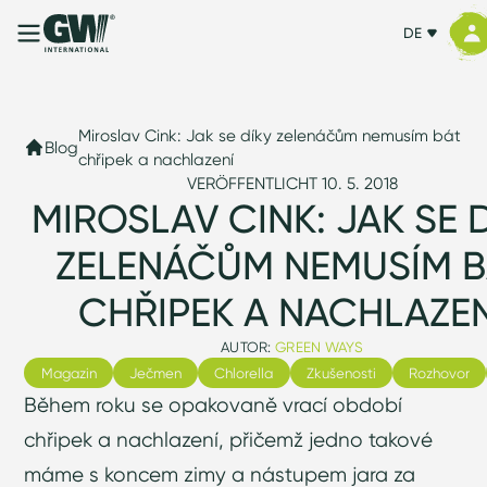
DE
Miroslav Cink: Jak se díky zelenáčům nemusím bát
Blog
chřipek a nachlazení
VERÖFFENTLICHT 10. 5. 2018
MIROSLAV CINK: JAK SE 
ZELENÁČŮM NEMUSÍM B
CHŘIPEK A NACHLAZEN
AUTOR:
GREEN WAYS
Magazin
Ječmen
Chlorella
Zkušenosti
Rozhovor
Během roku se opakovaně vrací období
chřipek a nachlazení, přičemž jedno takové
máme s koncem zimy a nástupem jara za