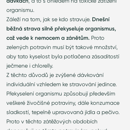
dávkách
, a to s ohledem na toxické zatížení
organismu.
Záleží na tom, jak se kdo stravuje.
Dnešní
běžná strava silně překyseluje organismus,
což vede k nemocem a zánětům.
Proto
zelených potravin musí být takové množství,
aby tato kyselost byla potlačena zásaditostí
ječmene i chlorelly.
Z těchto důvodů je zvýšené dávkování
individuální vzhledem ke stravování jedince.
Překyselení organismu způsobují především
veškeré živočišné potraviny, dále konzumace
sladkostí, tepelně upravovaná jídla a pečivo.
Proto v těchto zátěžových obdobích