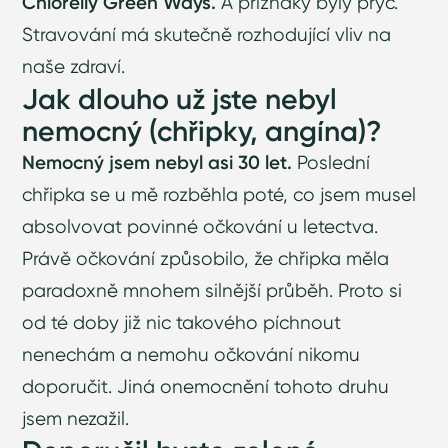
Chlorelly Green Ways.
A příznaky byly pryč.
Stravování má skutečně rozhodující vliv na
naše zdraví.
Jak dlouho už jste nebyl
nemocný (chřipky, angína)?
Nemocný jsem nebyl asi 30 let.
Poslední
chřipka se u mě rozběhla poté, co jsem musel
absolvovat povinné očkování u letectva.
Právě očkování způsobilo, že chřipka měla
paradoxně mnohem silnější průběh. Proto si
od té doby již nic takového píchnout
nenechám a nemohu očkování nikomu
doporučit. Jiná onemocnění tohoto druhu
jsem nezažil.