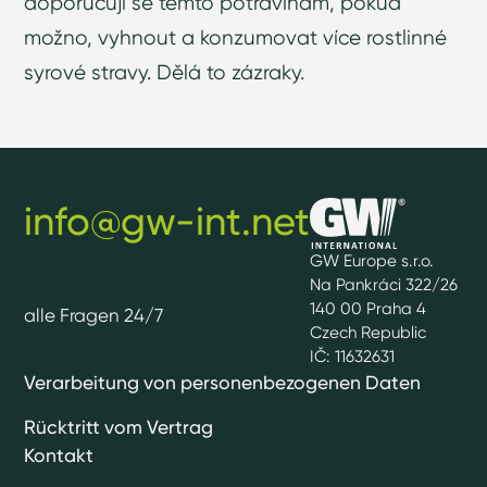
doporučuji se těmto potravinám, pokud
možno, vyhnout a konzumovat více rostlinné
syrové stravy. Dělá to zázraky.
info@gw-int.net
GW Europe s.r.o.
Na Pankráci 322/26
140 00 Praha 4
alle Fragen 24/7
Czech Republic
IČ: 11632631
Verarbeitung von personenbezogenen Daten
Rücktritt vom Vertrag
Kontakt