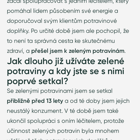
začal spolupracovat s jedním léčitelem, který
pomáhal lidem působením své energie a
doporučoval svým klientům potravinové
doplňky. Po určité době jsem ale pochopil, že
to není ta správná cesta ke skutečnému
zdraví, a
přešel jsem k zeleným potravinám
.
Jak dlouho již užíváte zelené
potraviny a kdy jste se s nimi
poprvé setkal?
Se zelenými potravinami jsem se setkal
přibližně před 13 lety
a od té doby jsem jejich
neustálý konzument. V té době jsem také
ukončil spolupráci s oním léčitelem, protože
účinnost zelených potravin byla mnohem