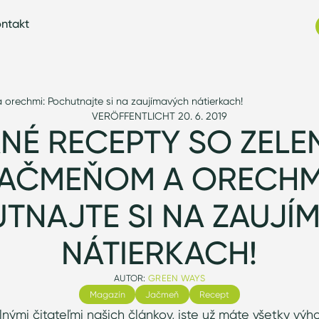
ntakt
orechmi: Pochutnajte si na zaujímavých nátierkach!
VERÖFFENTLICHT 20. 6. 2019
NÉ RECEPTY SO ZEL
AČMEŇOM A ORECHM
TNAJTE SI NA ZAUJÍ
NÁTIERKACH!
AUTOR:
GREEN WAYS
Magazín
Jačmeň
Recept
lnými čitateľmi našich článkov, iste už máte všetky výh