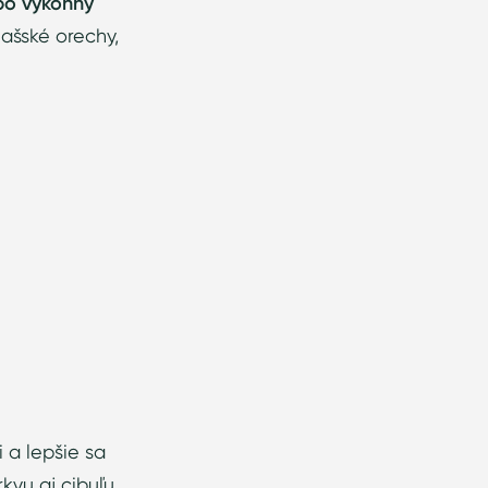
bo výkonný
ašské orechy,
i a lepšie sa
kvu aj cibuľu