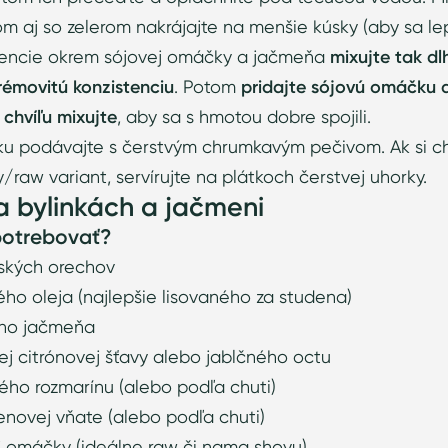
om aj so zelerom nakrájajte na menšie kúsky (aby sa lep
iencie okrem sójovej omáčky a jačmeňa
mixujte tak dl
émovitú konzistenciu
. Potom
pridajte sójovú omáčku a
chvíľu mixujte
, aby sa s hmotou dobre spojili.
ku podávajte s čerstvým chrumkavým pečivom. Ak si c
/raw variant, servírujte na plátkoch čerstvej uhorky.
a bylinkách a jačmeni
potrebovať?
šských orechov
vého oleja (najlepšie lisovaného za studena)
ného jačmeňa
vej citrónovej šťavy alebo jablčného octu
vého rozmarínu (alebo podľa chuti)
lenovej vňate (alebo podľa chuti)
ej omáčky (ideálne raw či nama shoyu)