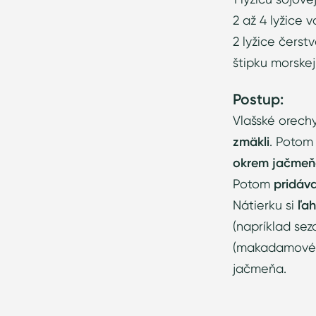
2 až 4 lyžice 
2 lyžice čerst
štipku morskej
Postup:
Vlašské orech
zmäkli
. Potom
okrem jačmeňa
Potom
pridáva
Nátierku si
ľah
(napríklad sez
(makadamové, 
jačmeňa.