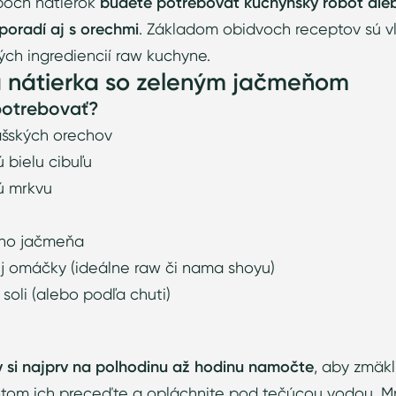
boch nátierok
budete potrebovať kuchynský robot ale
 poradí aj s orechmi
. Základom obidvoch receptov sú vl
ých ingrediencií raw kuchyne.
 nátierka so zeleným jačmeňom
potrebovať?
lašských orechov
ú bielu cibuľu
ú mrkvu
u
ného jačmeňa
ej omáčky (ideálne raw či nama shoyu)
 soli (alebo podľa chuti)
 si najprv na polhodinu až hodinu namočte
, aby zmäkl
Potom ich preceďte a opláchnite pod tečúcou vodou. Mr