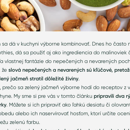
 sa dá v kuchyni výborne kombinovať. Dnes ho často 
hies, dá sa použiť aj ako ingrediencia do malinoviek č
ľa vlastnej fantázie do nepečených a nevarených poch
, že
slová nepečených a nevarených sú kľúčové, pretož
ený jačmeň stratil dôležité živiny
.
d, prečo sa zelený jačmeň výborne hodí do receptov z 
hyne. My sme si pre vás v tomto článku
pripravili dva 
rky
. Môžete si ich pripraviť ako ľahkú desiatu či olovra
edu alebo ich naservírovať hosťom, ktorí určite oceni
iežu zelenú farbu.