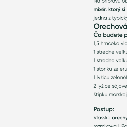
Na prípravu o
mixér, ktorý si
jedna z typick
Orechová
Čo budete 
1,5 hrnčeka v
1 stredne veľk
1 stredne veľk
1 stonku zeler
1 lyžicu zele
2 lyžice sójov
štipku morskej
Postup:
Vlašské
orechy
rozmixovali. 