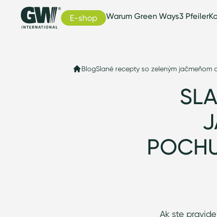
Warum Green Ways
3 Pfeiler
Ko
E-shop
Blog
Slané recepty so zeleným jačmeňom a 
SLA
J
POCHU
Ak ste pravide