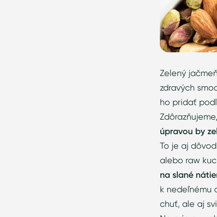
Zelený jačmeň
zdravých smoot
ho pridať pod
Zdôrazňujeme
úpravou by zel
To je aj dôvo
alebo raw kuc
na slané nátie
k nedeľnému ob
chuť, ale aj sv