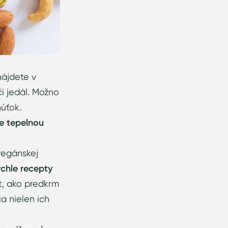
nájdete v
i jedál. Možno
úťok.
e tepelnou
vegánskej
rýchle recepty
nt, ako predkrm
a nielen ich