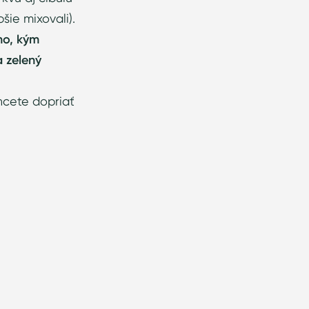
šie mixovali).
ho, kým
 zelený
hcete dopriať