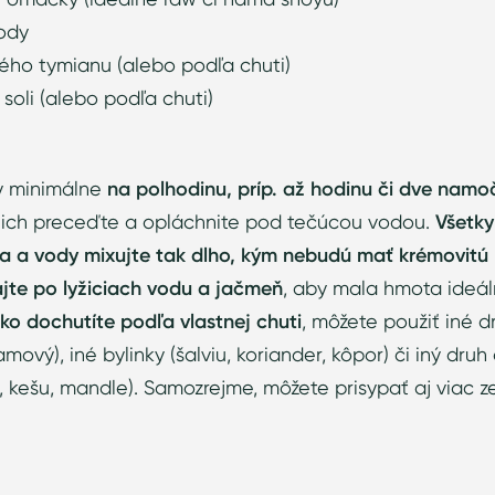
vody
vého tymianu (alebo podľa chuti)
 soli (alebo podľa chuti)
y minimálne
na polhodinu, príp. až hodinu či dve namo
 ich preceďte a opláchnite pod tečúcou vodou.
Všetky
 a vody mixujte tak dlho, kým nebudú mať krémovitú 
jte po lyžiciach vodu a jačmeň
, aby mala hmota ideál
ko dochutíte podľa vlastnej chuti
, môžete použiť iné d
amový), iné bylinky (šalviu, koriander, kôpor) či iný dru
kešu, mandle). Samozrejme, môžete prisypať aj viac 