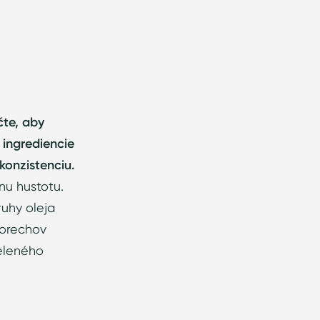
čte, aby
 ingrediencie
konzistenciu.
nu hustotu.
ruhy oleja
h orechov
zeleného