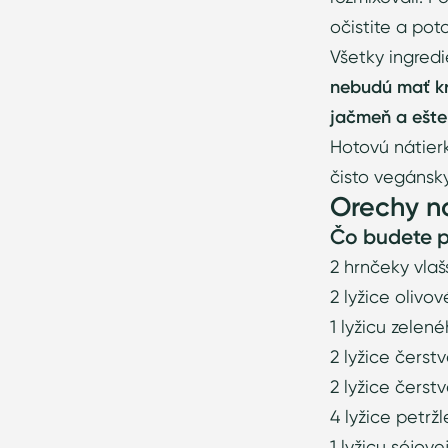
očistite a pot
Všetky ingred
nebudú mať kr
jačmeň a ešte 
Hotovú nátier
čisto vegánsky
Orechy n
Čo budete 
2 hrnčeky vla
2 lyžice olivo
1 lyžicu zele
2 lyžice čerst
2 lyžice čerst
4 lyžice petrž
1 lyžicu sójov