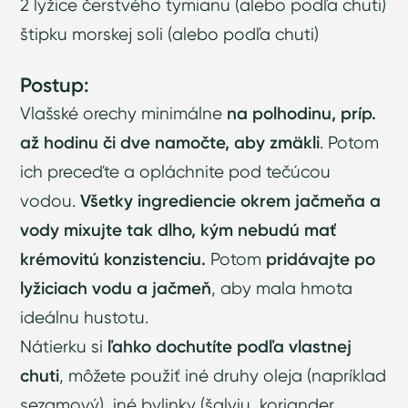
2 lyžice čerstvého tymianu (alebo podľa chuti)
štipku morskej soli (alebo podľa chuti)
Postup:
Vlašské orechy minimálne
na polhodinu, príp.
až hodinu či dve namočte, aby zmäkli
. Potom
ich preceďte a opláchnite pod tečúcou
vodou.
Všetky ingrediencie okrem jačmeňa a
vody mixujte tak dlho, kým nebudú mať
krémovitú konzistenciu.
Potom
pridávajte po
lyžiciach vodu a jačmeň
, aby mala hmota
ideálnu hustotu.
Nátierku si
ľahko dochutíte podľa vlastnej
chuti
, môžete použiť iné druhy oleja (napríklad
sezamový), iné bylinky (šalviu, koriander,