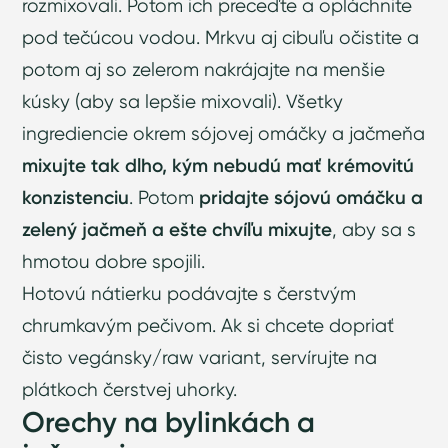
rozmixovali. Potom ich preceďte a opláchnite
pod tečúcou vodou. Mrkvu aj cibuľu očistite a
potom aj so zelerom nakrájajte na menšie
kúsky (aby sa lepšie mixovali). Všetky
ingrediencie okrem sójovej omáčky a jačmeňa
mixujte tak dlho, kým nebudú mať krémovitú
konzistenciu
. Potom
pridajte sójovú omáčku a
zelený jačmeň a ešte chvíľu mixujte
, aby sa s
hmotou dobre spojili.
Hotovú nátierku podávajte s čerstvým
chrumkavým pečivom. Ak si chcete dopriať
čisto vegánsky/raw variant, servírujte na
plátkoch čerstvej uhorky.
Orechy na bylinkách a