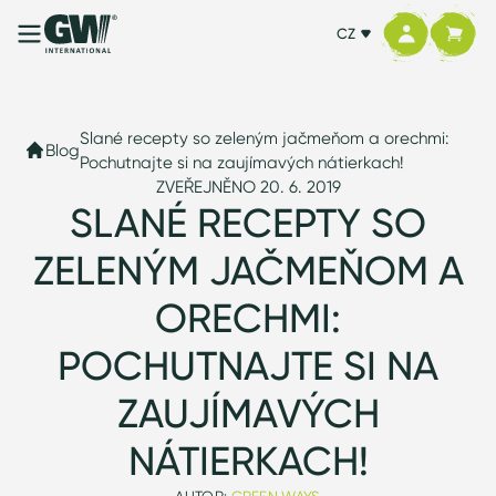
CZ
Slané recepty so zeleným jačmeňom a orechmi:
Blog
Pochutnajte si na zaujímavých nátierkach!
ZVEŘEJNĚNO 20. 6. 2019
SLANÉ RECEPTY SO
ZELENÝM JAČMEŇOM A
ORECHMI:
POCHUTNAJTE SI NA
ZAUJÍMAVÝCH
NÁTIERKACH!
AUTOR:
GREEN WAYS