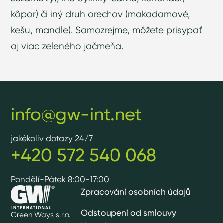
kôpor) či iný druh orechov (makadamové,
kešu, mandle). Samozrejme, môžete prisypať
aj viac zeleného jačmeňa.
info@gw-int.net
jakékoliv dotazy 24/7
+420 572 540 068
Pondělí-Pátek 8:00-17:00
Zpracování osobních údajů
Odstoupení od smlouvy
Green Ways s.r.o.