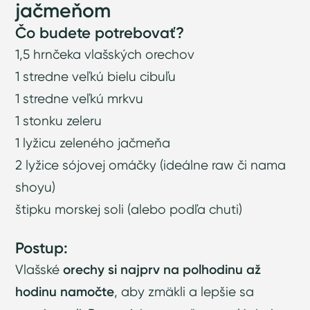
jačmeňom
Čo budete potrebovať?
1,5 hrnčeka vlašských orechov
1 stredne veľkú bielu cibuľu
1 stredne veľkú mrkvu
1 stonku zeleru
1 lyžicu zeleného jačmeňa
2 lyžice sójovej omáčky (ideálne raw či nama
shoyu)
štipku morskej soli (alebo podľa chuti)
Postup:
Vlašské
orechy si najprv na polhodinu až
hodinu namočte
, aby zmäkli a lepšie sa