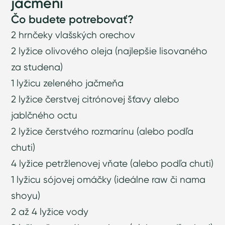
jačmeni
Čo budete potrebovať?
2 hrnčeky vlašských orechov
2 lyžice olivového oleja (najlepšie lisovaného
za studena)
1 lyžicu zeleného jačmeňa
2 lyžice čerstvej citrónovej šťavy alebo
jablčného octu
2 lyžice čerstvého rozmarínu (alebo podľa
chuti)
4 lyžice petržlenovej vňate (alebo podľa chuti)
1 lyžicu sójovej omáčky (ideálne raw či nama
shoyu)
2 až 4 lyžice vody