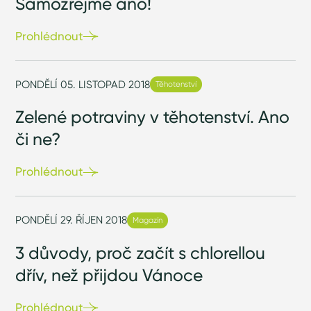
Samozřejmě ano!
Prohlédnout
PONDĚLÍ 05. LISTOPAD 2018
Těhotenství
Zelené potraviny v těhotenství. Ano
či ne?
Prohlédnout
PONDĚLÍ 29. ŘÍJEN 2018
Magazín
3 důvody, proč začít s chlorellou
dřív, než přijdou Vánoce
Prohlédnout