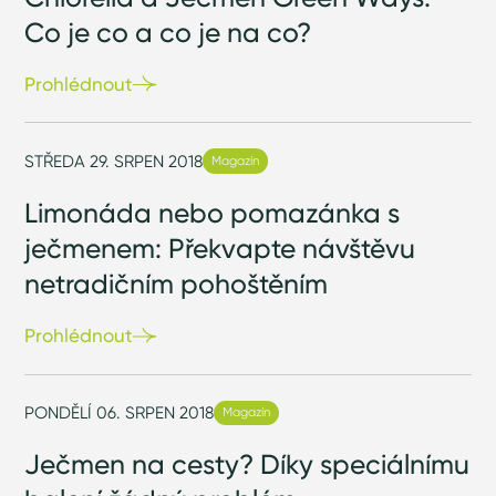
Co je co a co je na co?
Prohlédnout
STŘEDA 29. SRPEN 2018
Magazín
Limonáda nebo pomazánka s
ječmenem: Překvapte návštěvu
netradičním pohoštěním
Prohlédnout
PONDĚLÍ 06. SRPEN 2018
Magazín
Ječmen na cesty? Díky speciálnímu