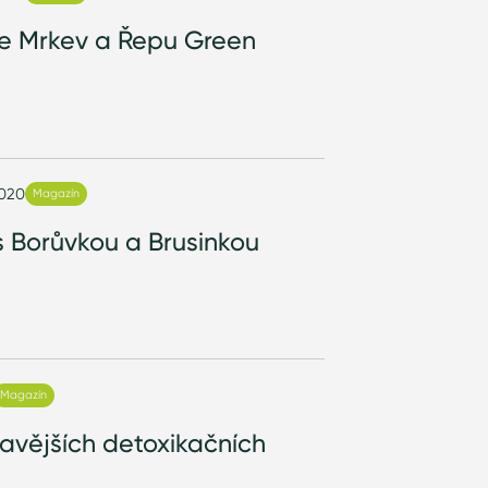
e Mrkev a Řepu Green
2020
Magazín
 Borůvkou a Brusinkou
Magazín
mavějších detoxikačních