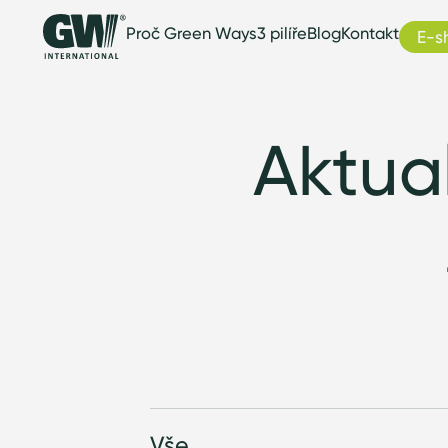
Proč Green Ways
3 pilíře
Blog
Kontakt
E-s
Aktual
Vše