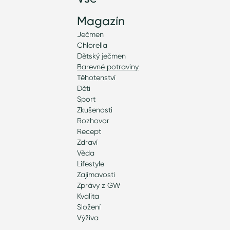
Magazín
Ječmen
Chlorella
Dětský ječmen
Barevné potraviny
Těhotenství
Děti
Sport
Zkušenosti
Rozhovor
Recept
Zdraví
Věda
Lifestyle
Zajímavosti
Zprávy z GW
Kvalita
Složení
Výživa