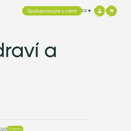
Spolupracujte s námi
CZ
draví a
u
2020
Magazín