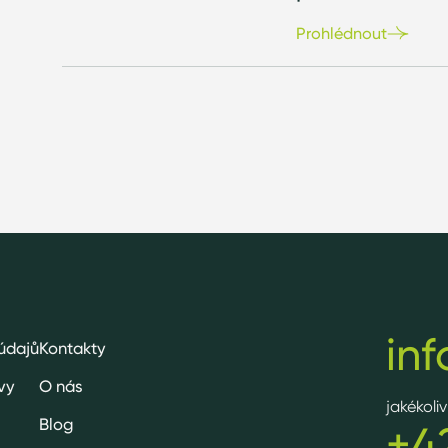
Prohlédnout
in
údajů
Kontakty
vy
O nás
jakékoli
Blog
+4