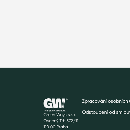
Zpracování osobních 
Odstoupení od smlou
Green Ways s.r.o.
Ovocný Trh 572/11
110 00 Praha