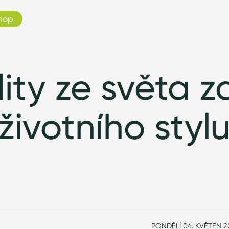
hop
ity ze světa z
životního styl
PONDĚLÍ 04. KVĚTEN 