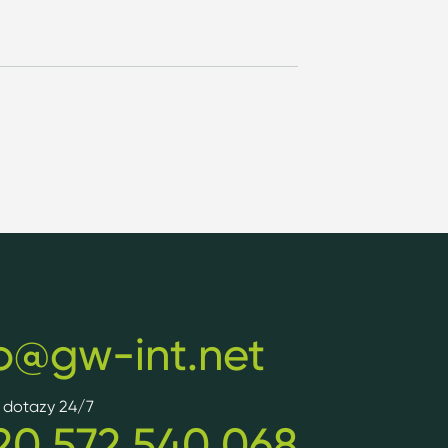
fo@gw-int.net
v dotazy 24/7
20 572 540 068