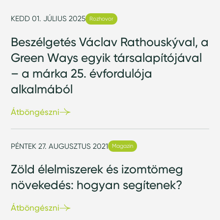
KEDD 01. JÚLIUS 2025
Rozhovor
Beszélgetés Václav Rathouskýval, a
Green Ways egyik társalapítójával
– a márka 25. évfordulója
alkalmából
Átböngészni
PÉNTEK 27. AUGUSZTUS 2021
Magazin
Zöld élelmiszerek és izomtömeg
növekedés: hogyan segítenek?
Átböngészni