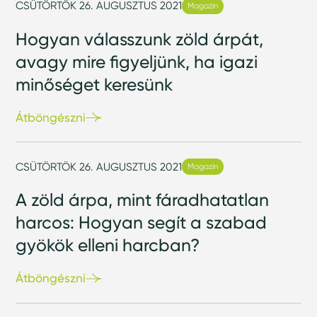
CSÜTÖRTÖK 26. AUGUSZTUS 2021
Magazin
Hogyan válasszunk zöld árpát,
avagy mire figyeljünk, ha igazi
minőséget keresünk
Átböngészni
CSÜTÖRTÖK 26. AUGUSZTUS 2021
Magazin
A zöld árpa, mint fáradhatatlan
harcos: Hogyan segít a szabad
gyökök elleni harcban?
Átböngészni