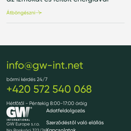
Átböngészni
info@gw-int.net
bármi kérdés 24/7
+420 572 540 068
Hétfőtől - Péntekig 8:00-17:00 óráig
Adatfeldolgozás
Szerződéstől való elállás
GW Europe s.r.o.
Kapcsolatok
Na Pankráci 322/26