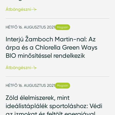
Átböngészni
HÉTFŐ 16. AUGUSZTUS 2021
Magazin
Interjú Žamboch Martin-nal: Az
árpa és a Chlorella Green Ways
BIO minősítéssel rendelkezik
Átböngészni
HÉTFŐ 16. AUGUSZTUS 2021
Magazin
Zöld élelmiszerek, mint
ideálistáplálék sportoláshoz: Védi
az izmokat és feltölt energiával