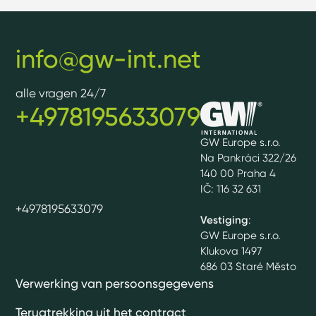
info@gw-int.net
alle vragen 24/7
+4978195633079
GW Europe s.r.o.
Na Pankráci 322/26
140 00 Praha 4
IČ: 116 32 631
+4978195633079
Vestiging
:
GW Europe s.r.o.
Klukova 1497
686 03 Staré Město
Verwerking van persoonsgegevens
Terugtrekking uit het contract