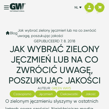
NL
Jak wybrać zielony jęczmień lub na co zwrócić
Blog
uwagę, poszukując jakości
GEPUBLICEERD 7. 8. 2018
JAK WYBRAĆ ZIELONY
JĘCZMIEŃ LUB NA CO
ZWRÓCIĆ UWAGĘ,
POSZUKUJĄC JAKOŚCI
AUTEUR:
GREEN WAYS
Czasopismo
Jęczmień
Ciekawostki
Jakość
O zielonym jęczmieniu słyszymy w ostatnich
latach coraz częściej. Najróżniejsze media