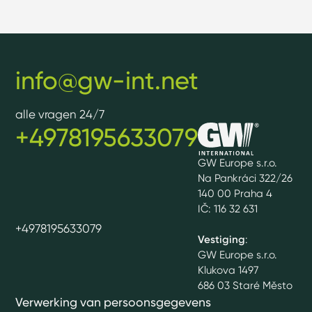
info@gw-int.net
alle vragen 24/7
+4978195633079
GW Europe s.r.o.
Na Pankráci 322/26
140 00 Praha 4
IČ: 116 32 631
+4978195633079
Vestiging
:
GW Europe s.r.o.
Klukova 1497
686 03 Staré Město
Verwerking van persoonsgegevens