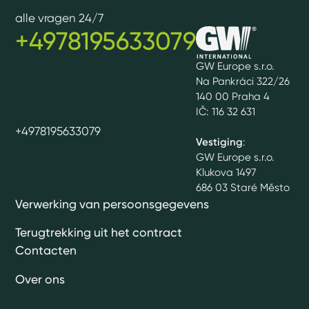
alle vragen 24/7
+4978195633079
GW Europe s.r.o.
Na Pankráci 322/26
140 00 Praha 4
IČ: 116 32 631
+4978195633079
Vestiging
:
GW Europe s.r.o.
Klukova 1497
686 03 Staré Město
Verwerking van persoonsgegevens
Terugtrekking uit het contract
Contacten
Over ons