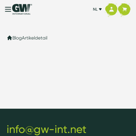
NL
Blog
Artikeldetail
info@gw-int.net