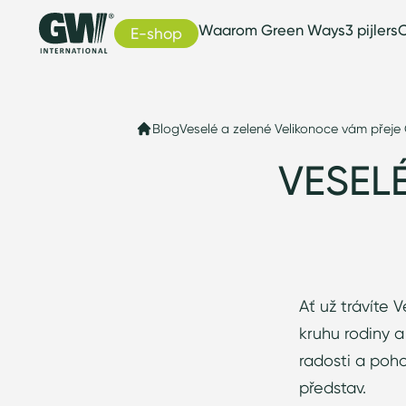
Waarom Green Ways
3 pijlers
C
E-shop
Blog
Veselé a zelené Velikonoce vám přej
VESEL
Ať už trávíte 
kruhu rodiny a
radosti a poho
představ.