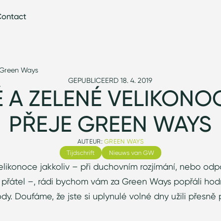
ontact
e Green Ways
GEPUBLICEERD 18. 4. 2019
É A ZELENÉ VELIKONO
PŘEJE GREEN WAYS
AUTEUR:
GREEN WAYS
Tijdschrift
Nieuws van GW
Velikonoce jakkoliv – při duchovním rozjímání, nebo od
 přátel –, rádi bychom vám za Green Ways popřáli hodn
dy. Doufáme, že jste si uplynulé volné dny užili přesně