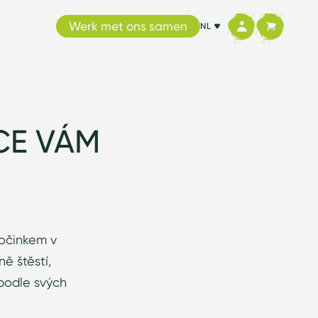
Werk met ons samen
NL
CE VÁM
počinkem v
ě štěstí,
 podle svých