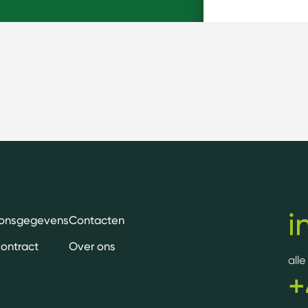
i
oonsgegevens
Contacten
contract
Over ons
all
+