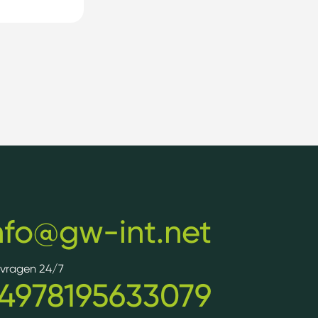
nfo@gw-int.net
e vragen 24/7
4978195633079