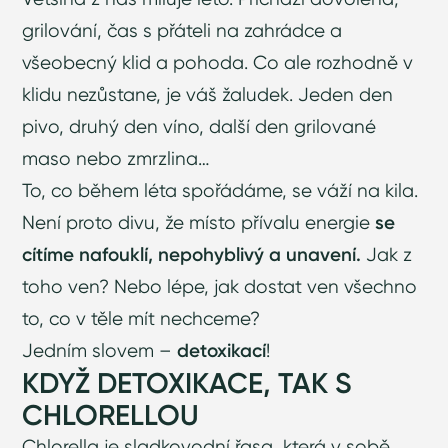
grilování, čas s přáteli na zahrádce a
všeobecný klid a pohoda. Co ale rozhodně v
klidu nezůstane, je váš žaludek. Jeden den
pivo, druhý den víno, další den grilované
maso nebo zmrzlina…
To, co během léta spořádáme, se váží na kila.
Není proto divu, že místo přívalu energie
se
cítíme nafouklí, nepohyblivý a unavení.
Jak z
toho ven? Nebo lépe, jak dostat ven všechno
to, co v těle mít nechceme?
Jedním slovem –
detoxikací
!
KDYŽ DETOXIKACE, TAK S
CHLORELLOU
Chlorella je sladkovodní řasa, která v sobě