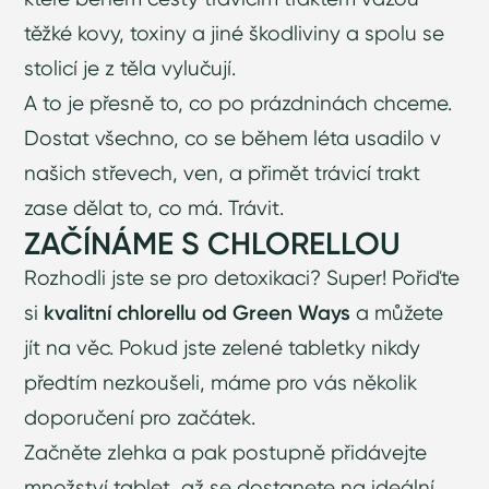
těžké kovy, toxiny a jiné škodliviny a spolu se
stolicí je z těla vylučují.
A to je přesně to, co po prázdninách chceme.
Dostat všechno, co se během léta usadilo v
našich střevech, ven, a přimět trávicí trakt
zase dělat to, co má. Trávit.
ZAČÍNÁME S CHLORELLOU
Rozhodli jste se pro detoxikaci? Super! Pořiďte
si
kvalitní chlorellu od Green Ways
a můžete
jít na věc. Pokud jste zelené tabletky nikdy
předtím nezkoušeli, máme pro vás několik
doporučení pro začátek.
Začněte zlehka a pak postupně přidávejte
množství tablet, až se dostanete na ideální