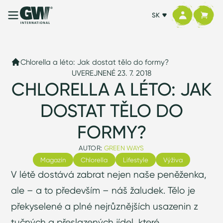
SK
Chlorella a léto: Jak dostat tělo do formy?
UVEREJNENÉ 23. 7. 2018
CHLORELLA A LÉTO: JAK
DOSTAT TĚLO DO
FORMY?
AUTOR:
GREEN WAYS
Magazín
Chlorella
Lifestyle
Výživa
V létě dostává zabrat nejen naše peněženka,
ale – a to především – náš žaludek. Tělo je
překyselené a plné nejrůznějších usazenin z
tučných a přeslazených jídel, které