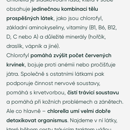
obsahuje
jedinečnou kombinaci tělu
prospěšných látek
, jako jsou chlorofyl,
základní aminokyseliny, vitamíny (B1, B6, B12,
D, C nebo A) a důležité minerály (hořčík,
draslík, vápník a jiné).
Chlorofyl
pomáhá zvýšit počet červených
krvinek
, bojuje proti anémii nebo pročišťuje
játra. Společně s ostatními látkami pak
podporuje činnost nervové soustavy,
pomáhá s krvetvorbou,
čistí trávicí soustavu
a pomáhá při kožních problémech a zánětech.
Ale co hlavně –
chlorella umí velmi dobře
detoxikovat organismus
. Najdeme v ní látky,
které během cesty trávicím traktem vážou