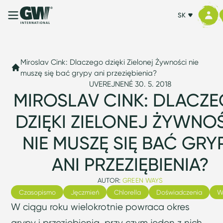
SK
Miroslav Cink: Dlaczego dzięki Zielonej Żywności nie
muszę się bać grypy ani przeziębienia?
UVEREJNENÉ 30. 5. 2018
MIROSLAV CINK: DLACZ
DZIĘKI ZIELONEJ ŻYWNO
NIE MUSZĘ SIĘ BAĆ GRY
ANI PRZEZIĘBIENIA?
AUTOR:
GREEN WAYS
Czasopismo
Jęczmień
Chlorella
Doświadczenia
W
W ciągu roku wielokrotnie powraca okres
grypy i przeziębienia, przy czym jeden z nich,