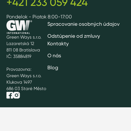
+421 233 059 424
Pondelok - Piatok 8:00-17:00
Spracovanie osobných údajov
Odstúpenie od zmluvy
Green Ways s.r.o.
Kontakty
Lazaretská 12
811 08 Bratislava
O nás
IČ: 35884819
Blog
Provozovna:
Green Ways s.r.o.
Klukova 1497
686 03 Staré Město