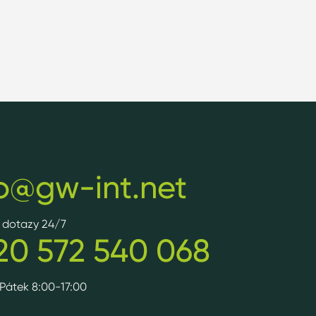
fo@gw-int.net
v dotazy 24/7
20 572 540 068
Pátek 8:00-17:00