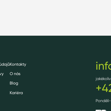
in
údajů
Kontakty
vy
O nás
jakékoli
Blog
+4
Kariéra
Pondělí-