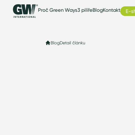
Proč Green Ways
3 pilíře
Blog
Kontakt
E-s
Blog
Detail článku