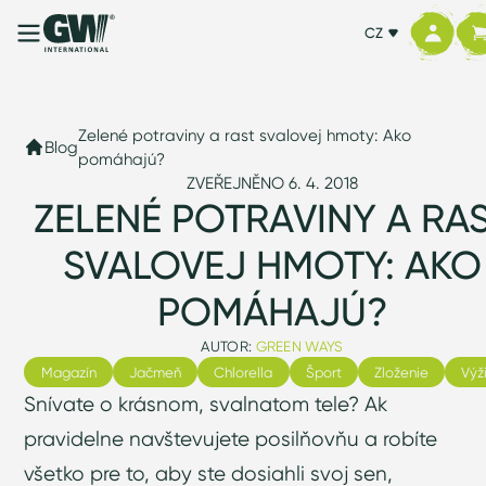
CZ
Zelené potraviny a rast svalovej hmoty: Ako
Blog
pomáhajú?
ZVEŘEJNĚNO 6. 4. 2018
ZELENÉ POTRAVINY A RA
SVALOVEJ HMOTY: AKO
POMÁHAJÚ?
AUTOR:
GREEN WAYS
Magazín
Jačmeň
Chlorella
Šport
Zloženie
Výž
Snívate o krásnom, svalnatom tele? Ak
pravidelne navštevujete posilňovňu a robíte
všetko pre to, aby ste dosiahli svoj sen,