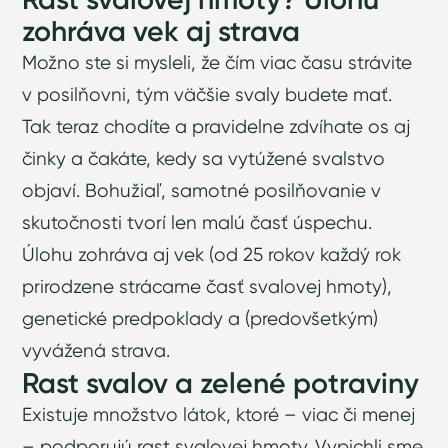
zohráva vek aj strava
Možno ste si mysleli, že čím viac času strávite
v posilňovni, tým väčšie svaly budete mať.
Tak teraz chodíte a pravidelne zdvíhate os aj
činky a čakáte, kedy sa vytúžené svalstvo
objaví. Bohužiaľ, samotné posilňovanie v
skutočnosti tvorí len malú časť úspechu.
Úlohu zohráva aj vek (od 25 rokov každý rok
prirodzene strácame časť svalovej hmoty),
genetické predpoklady a (predovšetkým)
vyvážená strava.
Rast svalov a zelené potraviny
Existuje množstvo látok, ktoré – viac či menej
– podporujú rast svalovej hmoty. Vypichli sme