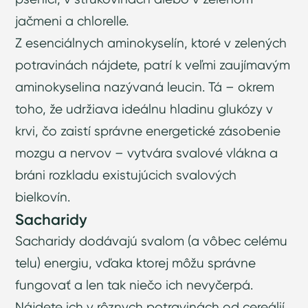
jačmeni a chlorelle.
Z esenciálnych aminokyselín, ktoré v zelených
potravinách nájdete, patrí k veľmi zaujímavým
aminokyselina nazývaná leucin. Tá – okrem
toho, že udržiava ideálnu hladinu glukózy v
krvi, čo zaistí správne energetické zásobenie
mozgu a nervov – vytvára svalové vlákna a
bráni rozkladu existujúcich svalových
bielkovín.
Sacharidy
Sacharidy dodávajú svalom (a vôbec celému
telu) energiu, vďaka ktorej môžu správne
fungovať a len tak niečo ich nevyčerpá.
Nájdete ich v rôznych potravinách od cereálií