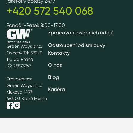
jakékoliv dotazy 24/7
+420 572 540 068
Pondělí-Pátek 8:00-17:00
Zpracování osobních údajů
Odstoupení od smlouvy
Green Ways s.r.o.
Kontakty
Ovocný Trh 572/11
110 00 Praha
O nás
IČ: 25575767
Blog
Provozovna:
Green Ways s.r.o.
Kariéra
Klukova 1497
686 03 Staré Město