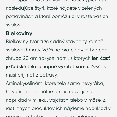
nasledujúce štyri, ktoré nájdete v zelených
potravinách a ktoré pomôžu aj v raste vašich
svalov:
Bielkoviny
Bielkoviny tvoria základný stavebný kameň
svalovej hmoty. Väčšina proteínov je tvorená
zhruba 20 aminokyselinami, z ktorých
len časť
je ľudské telo schopné vyrobiť samo.
Zvyšok
musí prijímať z potravy.
Aminokyselinám, ktoré telo samo nevyrába,
hovoríme esenciálne a nachádzajú sa
napríklad v mlieku, vajciach alebo v mäse. Z
rastlinných produktov ich nájdeme napríklad v
pšenici, v strukovinách alebo v zelenom