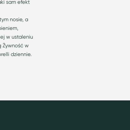
aki sam efekt
tym nosie, a
bieniem,
iej w ustaleniu
ną Żywność w
elli dziennie.