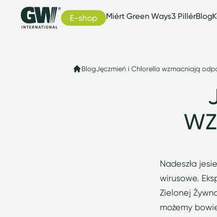
Miért Green Ways
3 Pillér
Blog
K
E-shop
Blog
Jęczmień i Chlorella wzmacniają odp
WZ
Nadeszła jesie
wirusowe. Eksp
Zielonej Żywn
możemy bowiem