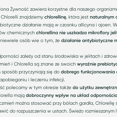
lona Żywność zawiera korzystne dla naszego organizmu
 Chlorelli znajdziemy
chlorellinę
, która jest
naturalnym 
iotyczne działanie mają w czosnku allicyna i ajoen. W
ków chemicznych
chlorellina nie uszkadza mikroflory jel
niewiele osób wie o tym, że
działanie antybiotyczne 
porności zależy od stanu środowiska w jelitach i zdrowe
zmień i Chlorella są znane ze swoich
wyraźnie prebioty
n sposób przyczyniają się do
dobrego funkcjonowania 
obieganiu i leczeniu infekcji.
ść polecamy w tym okresie także
do użytku zewnętrz
lorella mają
dobroczynny wpływ na układ odporności
czmień można stosować przy bólach gardła, Chlorellę 
tawić do rozpuszczenia w ustach. Świeżo rozmieszanym 