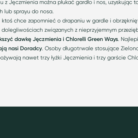
u z Jęczmienia można płukać gardło i nos, uzyskując t
h lub sprayu do nosa.
i ktoś chce zapomnieć o drapaniu w gardle i obrzęknię
h dolegliwościach związanych z nieprzyjemnym przezię
kszyć dawkę Jęczmienia i Chlorelli Green Ways
. Najlep
ją nasi Doradcy
. Osoby długotrwale stosujące Zielo
ożywają nawet trzy łyżki Jęczmienia i trzy garście Chlor