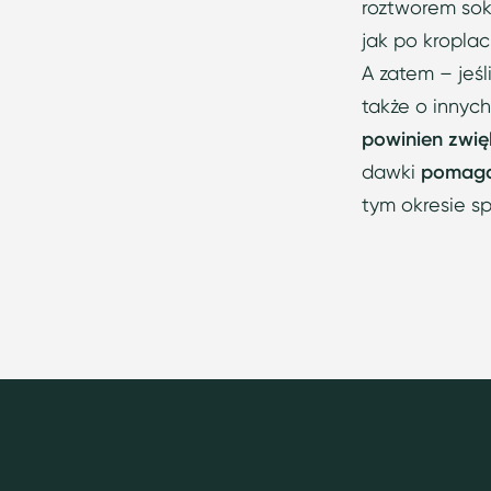
roztworem sok
jak po kroplac
A zatem – jeśl
także o innyc
powinien zwię
dawki
pomaga
tym okresie sp