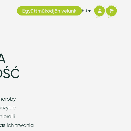
Együttműködjön velünk
HU
A
OŚĆ
choroby
pożycie
lorelli
as ich trwania