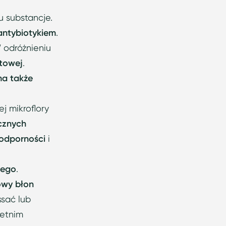
 substancje.
antybiotykiem
.
 odróżnieniu
itowej
.
ma także
j mikroflory
cznych
odporności
i
nego
.
owy błon
ssać lub
letnim