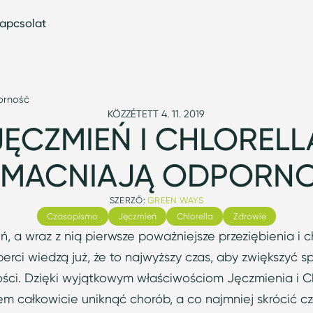
apcsolat
orność
KÖZZÉTETT 4. 11. 2019
JĘCZMIEŃ I CHLORELL
MACNIAJĄ ODPORN
SZERZŐ:
GREEN WAYS
Czasopismo
Jęczmień
Chlorella
Zdrowie
ń, a wraz z nią pierwsze poważniejsze przeziębienia i 
erci wiedzą już, że to najwyższy czas, aby zwiększyć s
ości. Dzięki wyjątkowym właściwościom Jęczmienia i Ch
 całkowicie uniknąć chorób, a co najmniej skrócić cz