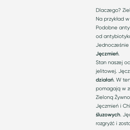
Dlaczego? Zie
Na przykład w
Podobne antyb
od antybioty
Jednocześnie 
Jęczmień
.
Stan naszej od
jelitowej. Jęc
działań
. W te
pomagają w zap
Zieloną Żywno
Jęczmień i Ch
śluzowych
. Ję
rozgryźć i zos