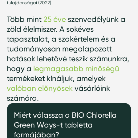
tulajdonságai (2022)
Több mint
25 éve
szenvedélyünk a
zöld élelmiszer. A sokéves
tapasztalat, a szakértelem és a
tudományosan megalapozott
hatások lehetővé teszik számunkra,
hogy a
legmagasabb minőségű
termékeket kínáljuk, amelyek
valóban előnyösek
vásárlóink
számára.
Miért válassza a BIO Chlorella
Green Ways-t tabletta
formájában?