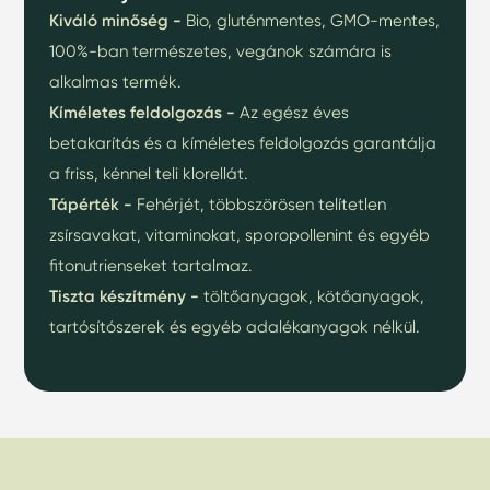
Kiváló minőség -
Bio, gluténmentes, GMO-mentes,
100%-ban természetes, vegánok számára is
alkalmas termék.
Kíméletes feldolgozás -
Az egész éves
betakarítás és a kíméletes feldolgozás garantálja
a friss, kénnel teli klorellát.
Tápérték -
Fehérjét, többszörösen telítetlen
zsírsavakat, vitaminokat, sporopollenint és egyéb
fitonutrienseket tartalmaz.
Tiszta készítmény -
töltőanyagok, kötőanyagok,
tartósítószerek és egyéb adalékanyagok nélkül.