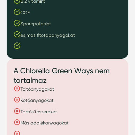
B12 vitamint
CGF
Sporopollenint
és más fitotápanyagokat
A Chlorella Green Ways nem
tartalmaz
Töltőanyagokat
Kötőanyagokat
Tartósítószereket
Más adalékanyagokat