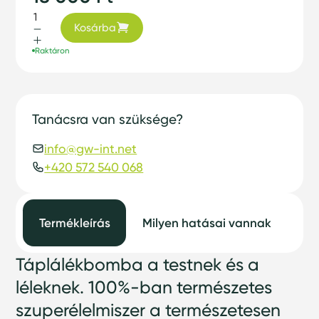
Kosárba
Raktáron
Tanácsra van szüksége?
info@gw-int.net
+420 572 540 068
Termékleírás
Milyen hatásai vannak
Ho
Táplálékbomba a testnek és a
léleknek. 100%-ban természetes
szuperélelmiszer a természetesen