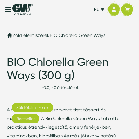
HU
Zöld élelmiszerek
BIO Chlorella Green Ways
BIO Chlorella Green
Ways (300 g)
(0.0) • 0 értékelések
Zöld élelmiszerek
A természet ereje a szervezet tisztításáért és
megújulásáért. A Bio Chlorella Green Ways tabletta
Bestseller
praktikus étrend-kiegészítő, amely fehérjékben,
vitaminokban, klorofillban és más jótékony hatású