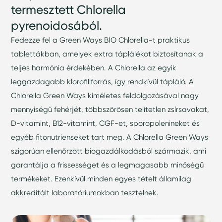
termesztett Chlorella
pyrenoidosából.
Fedezze fel a Green Ways BIO Chlorella-t praktikus
tablettákban, amelyek extra táplálékot biztosítanak a
teljes harmónia érdekében. A Chlorella az egyik
leggazdagabb klorofillforrás, így rendkívül tápláló. A
Chlorella Green Ways kíméletes feldolgozásával nagy
mennyiségű fehérjét, többszörösen telítetlen zsírsavakat,
D-vitamint, B12-vitamint, CGF-et, sporopolenineket és
egyéb fitonutrienseket tart meg. A Chlorella Green Ways
szigorúan ellenőrzött biogazdálkodásból származik, ami
garantálja a frissességet és a legmagasabb minőségű
termékeket. Ezenkívül minden egyes tételt államilag
akkreditált laboratóriumokban tesztelnek.