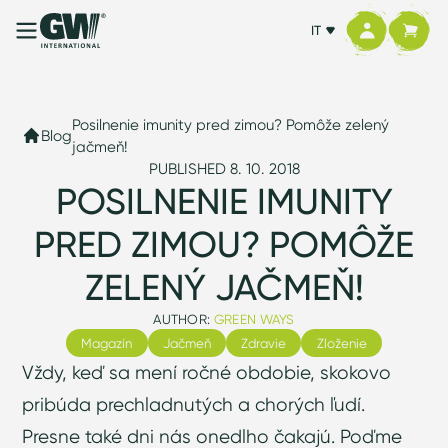
IT
Posilnenie imunity pred zimou? Pomôže zelený
Blog
jačmeň!
PUBLISHED 8. 10. 2018
POSILNENIE IMUNITY
PRED ZIMOU? POMÔŽE
ZELENÝ JAČMEŇ!
AUTHOR:
GREEN WAYS
Magazín
Jačmeň
Zdravie
Zloženie
Vždy, keď sa mení ročné obdobie, skokovo
pribúda prechladnutých a chorých ľudí.
Presne také dni nás onedlho čakajú. Poďme