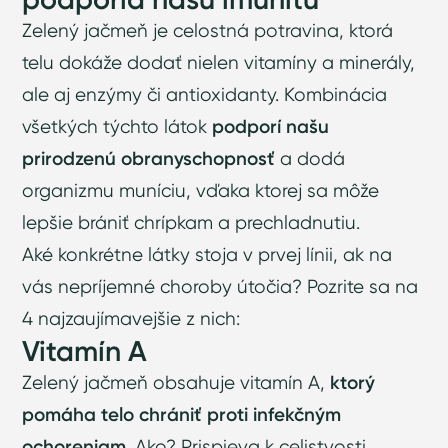
Zelený jačmeň je celostná potravina, ktorá
telu dokáže dodať nielen vitamíny a minerály,
ale aj enzýmy či antioxidanty. Kombinácia
všetkých týchto látok
podporí našu
prirodzenú obranyschopnosť
a dodá
organizmu muníciu, vďaka ktorej sa môže
lepšie brániť chrípkam a prechladnutiu.
Aké konkrétne látky stoja v prvej línii, ak na
vás nepríjemné choroby útočia? Pozrite sa na
4 najzaujímavejšie z nich:
Vitamín A
Zelený jačmeň obsahuje vitamín A,
ktorý
pomáha telo chrániť proti infekčným
ochoreniam
. Ako? Prispieva k celistvosti