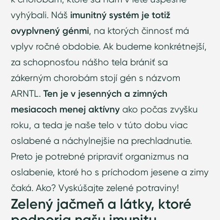
vyhýbali. Náš
imunitný systém je totiž
ovyplvnený génmi
, na ktorých činnosť má
vplyv ročné obdobie. Ak budeme konkrétnejší,
za schopnosťou nášho tela brániť sa
zákerným chorobám stojí gén s názvom
ARNTL.
Ten je v jesenných a zimných
mesiacoch menej aktívny
ako počas zvyšku
roku, a teda je naše telo v túto dobu viac
oslabené a náchylnejšie na prechladnutie.
Preto je potrebné pripraviť organizmus na
oslabenie, ktoré ho s príchodom jesene a zimy
čaká. Ako? Vyskúšajte zelené potraviny!
Zelený jačmeň a látky, ktoré
podporia našu imunitu