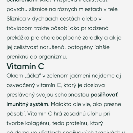
povrchu sliznice na rôznych miestach v tele.
Sliznica v dýchacích cestách alebo v
tráviacom trakte pôsobí ako prirodzená
prekážka pre choroboplodné zárodky a ak je
jej celistvosť narušená, patogény ľahšie
preniknú do organizmu.
Vitamín C
Okrem „áčka“ v zelenom jačmeni nájdeme aj
osvedčený vitamín C, ktorý je doslova
preslávený svojou schopnosťou
posilňovať
imunitný systém
. Málokto ale vie, ako presne
pôsobí. Vitamín C hrá zásadnú úlohu pri
tvorbe kolagénu, teda proteínu, ktorý
nájdeme vo všetkých spojivových tkanivách v