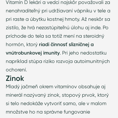
Vitamín D lekári a vedci najskôr považovali za
nenahraditeľný pri udržiavaní vápniku v tele a
pri raste a úbytku kostnej hmoty. Až neskôr sa
zistilo, že hrá nezastúpiteľnú úlohu aj inde. Po
príchode do tela sa totiž mení na steroidný
hormón, ktorý
riadi činnosť slizničnej a
vnútrobunkovej imunity
. Pri jeho nedostatku
napríklad stúpa riziko rozvoja autoimunitných
ochorení.
Zinok
Mladý jačmeň okrem vitamínov obsahuje aj
minerál nazývaný zinok, stopový prvok, ktorý
si telo nedokáže vytvoriť samo, ale v malom
množstve ho na správne fungovanie