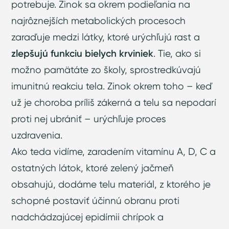
potrebuje. Zinok sa okrem podieľania na
najrôznejších metabolických procesoch
zaraďuje medzi látky, ktoré urýchľujú rast a
zlepšujú funkciu bielych krviniek
. Tie, ako si
možno pamätáte zo školy, sprostredkúvajú
imunitnú reakciu tela. Zinok okrem toho – keď
už je choroba príliš zákerná a telu sa nepodarí
proti nej ubrániť – urýchľuje proces
uzdravenia.
Ako teda vidíme, zaradením vitamínu A, D, C a
ostatných látok, ktoré zelený jačmeň
obsahujú, dodáme telu materiál, z ktorého je
schopné postaviť účinnú obranu proti
nadchádzajúcej epidímii chrípok a