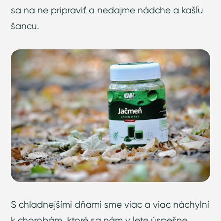
sa na ne pripraviť a nedajme nádche a kašľu
šancu.
S chladnejšími dňami sme viac a viac náchylní
k chorobám, ktoré sa nám v lete úspešne