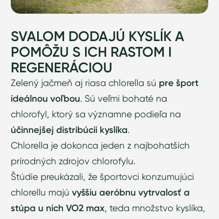
SVALOM DODAJÚ KYSLÍK A
POMÔŽU S ICH RASTOM I
REGENERÁCIOU
Zelený jačmeň aj riasa chlorella sú
pre šport
ideálnou voľbou
. Sú veľmi bohaté na
chlorofyl, ktorý sa významne podieľa na
účinnejšej distribúcii kyslíka
.
Chlorella je dokonca jeden z najbohatších
prírodných zdrojov chlorofylu.
Štúdie preukázali, že športovci konzumujúci
chlorellu majú
vyššiu aeróbnu vytrvalosť a
stúpa u nich VO2 max
, teda množstvo kyslíka,