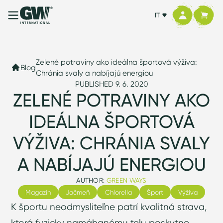
IT
Zelené potraviny ako ideálna športová výživa:
Blog
Chránia svaly a nabíjajú energiou
PUBLISHED 9. 6. 2020
ZELENÉ POTRAVINY AKO
IDEÁLNA ŠPORTOVÁ
VÝŽIVA: CHRÁNIA SVALY
A NABÍJAJÚ ENERGIOU
AUTHOR:
GREEN WAYS
Magazín
Jačmeň
Chlorella
Šport
Výživa
K športu neodmysliteľne patrí kvalitná strava,
ktorá fyzicky namáhanému telu poskytne