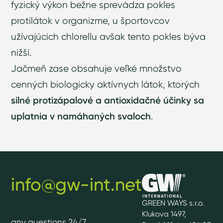
fyzický výkon bežne sprevádza pokles
protilátok v organizme, u športovcov
užívajúcich chlorellu avšak tento pokles býva
nižší.
Jačmeň zase obsahuje veľké množstvo
cenných biologicky aktívnych látok, ktorých
silné protizápalové a antioxidačné účinky sa
uplatnia v namáhaných svaloch
.
info@gw-int.net
GREEN WAYS s.r.o.
Klukova 1497,
any questions 24/7