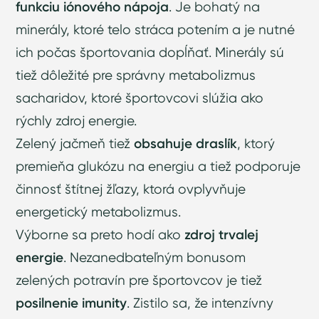
funkciu iónového nápoja
. Je bohatý na
minerály, ktoré telo stráca potením a je nutné
ich počas športovania dopĺňať. Minerály sú
tiež dôležité pre správny metabolizmus
sacharidov, ktoré športovcovi slúžia ako
rýchly zdroj energie.
Zelený jačmeň tiež
obsahuje draslík
, ktorý
premieňa glukózu na energiu a tiež podporuje
činnosť štítnej žľazy, ktorá ovplyvňuje
energetický metabolizmus.
Výborne sa preto hodí ako
zdroj trvalej
energie
. Nezanedbateľným bonusom
zelených potravín pre športovcov je tiež
posilnenie imunity
. Zistilo sa, že intenzívny