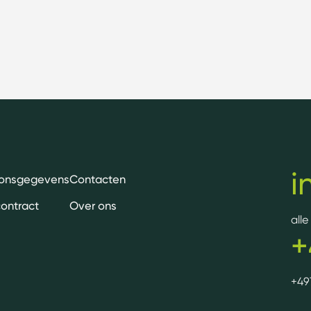
i
oonsgegevens
Contacten
contract
Over ons
all
+
+49