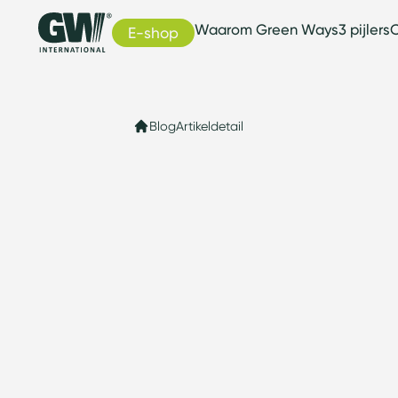
Waarom Green Ways
3 pijlers
C
E-shop
Blog
Artikeldetail