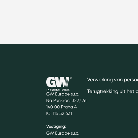
Verwerking van pers
Terugtrekking uit het 
GW Europe s.r.o.
Na Pankráci 322/26
140 00 Praha 4
IČ: 116 32 631
Vestiging
:
GW Europe s.r.o.