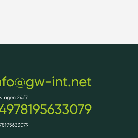
nfo@gw-int.net
e vragen 24/7
4978195633079
78195633079