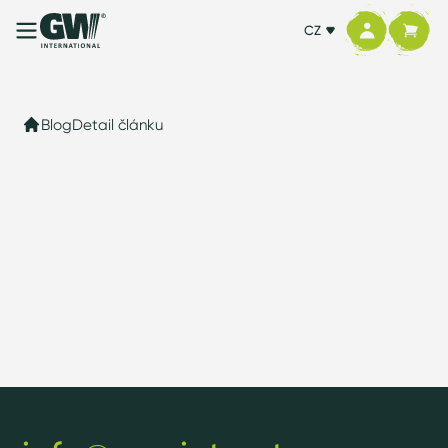
CZ
Blog
Detail článku