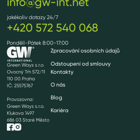
info@gw-int.net
jakékoliv dotazy 24/7
+420 572 540 068
Pondělí-Pátek 8:00-17:00
Zpracování osobních údajů
Odstoupení od smlouvy
Green Ways s.r.o.
Kontakty
Ovocný Trh 572/11
110 00 Praha
O nás
IČ: 25575767
Blog
Provozovna:
Green Ways s.r.o.
Kariéra
Klukova 1497
686 03 Staré Město