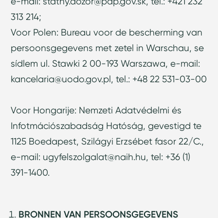
e-mail:
statny.dozor@pdp.gov.sk
, tel.: +421 232
313 214;
Voor Polen: Bureau voor de bescherming van
persoonsgegevens met zetel in Warschau, se
sídlem ul. Stawki 2 00-193 Warszawa, e-mail:
kancelaria@uodo.gov.pl
, tel.: +48 22 531-03-00
Voor Hongarije: Nemzeti Adatvédelmi és
Infotmációszabadság Hatóság, gevestigd te
1125 Boedapest, Szilágyi Erzsébet fasor 22/C.,
e-mail:
ugyfelszolgalat@naih.hu
, tel: +36 (1)
391-1400.
BRONNEN VAN PERSOONSGEGEVENS