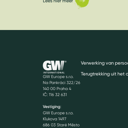
Lees hier meer
Verwerking van pers
Terugtrekking uit het 
GW Europe s.r.o.
Na Pankráci 322/26
140 00 Praha 4
IČ: 116 32 631
Vestiging
:
GW Europe s.r.o.
Klukova 1497
686 03 Staré Město