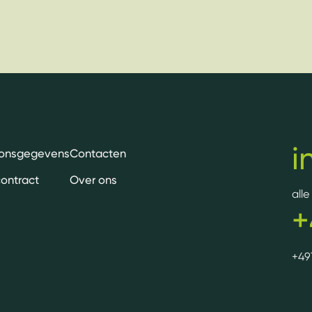
i
oonsgegevens
Contacten
contract
Over ons
all
+
+49