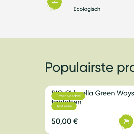
Ecologisch
Populairste p
BIO Chlorella Green Way
Groen voedsel
tabletten
Bestseller
50,00 €