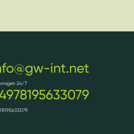
nfo@gw-int.net
e vragen 24/7
4978195633079
78195633079