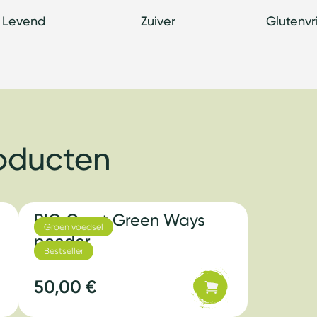
Levend
Zuiver
Glutenvri
roducten
s
BIO Gerst Green Ways
Groen voedsel
poeder
Bestseller
50,00 €