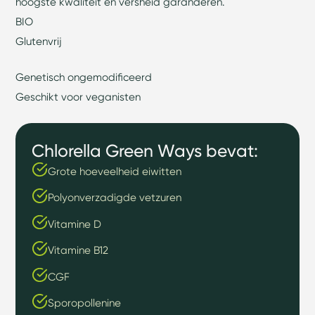
hoogste kwaliteit en versheid garanderen.
BIO
Glutenvrij
Genetisch ongemodificeerd
Geschikt voor veganisten
Chlorella Green Ways bevat:
Grote hoeveelheid eiwitten
Polyonverzadigde vetzuren
Vitamine D
Vitamine B12
CGF
Sporopollenine