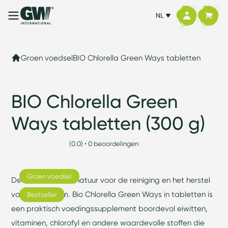
NL
Groen voedsel
BIO Chlorella Green Ways tabletten
BIO Chlorella Green
Ways tabletten (300 g)
(0.0) • 0 beoordelingen
Groen voedsel
De kracht van de natuur voor de reiniging en het herstel
van het lichaam. Bio Chlorella Green Ways in tabletten is
Bestseller
een praktisch voedingssupplement boordevol eiwitten,
vitaminen, chlorofyl en andere waardevolle stoffen die