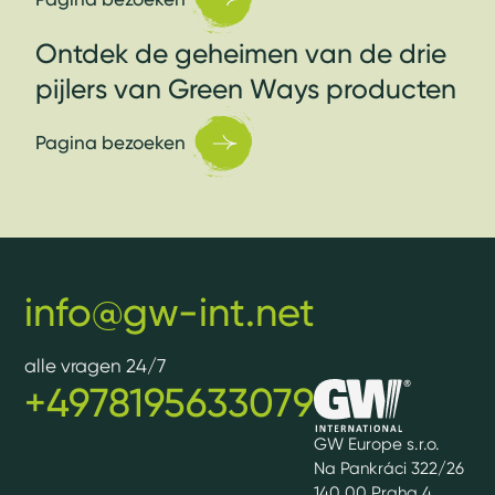
Ontdek de geheimen van de drie
pijlers van Green Ways producten
Pagina bezoeken
info@gw-int.net
alle vragen 24/7
+4978195633079
GW Europe s.r.o.
Na Pankráci 322/26
140 00 Praha 4