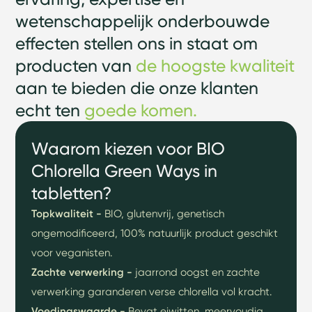
wetenschappelijk onderbouwde
effecten stellen ons in staat om
producten van
de hoogste kwaliteit
aan te bieden die onze klanten
echt ten
goede komen.
Waarom kiezen voor BIO
Chlorella Green Ways in
tabletten?
Topkwaliteit -
BIO, glutenvrij, genetisch
ongemodificeerd, 100% natuurlijk product geschikt
voor veganisten.
Zachte verwerking -
jaarrond oogst en zachte
verwerking garanderen verse chlorella vol kracht.
Voedingswaarde -
Bevat eiwitten, meervoudig