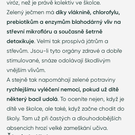
viróz, než je právě kolektiv ve školce.
Zelený ječmen má
díky vláknině, chlorofylu,
prebiotikům a enzymům blahodárný vliv na
střevní mikroflóru a současně šetrně
detoxikuje
. Velmi tak prospívá játrům a
střevům. Jsou-li tyto orgány zdravé a dobře
stimulované, snáze odolávají škodlivým
vnějším vlivům.
A stejně tak napomáhají zelené potraviny
rychlejšímu vyléčení nemocí, pokud už dítě
některý bacil udolá
. To oceníte nejen, když je
dítě ve školce, ale také, když začne chodit do
školy. Tam už při častých a dlouhodobějších
absencích hrozí velké zameškání učiva.