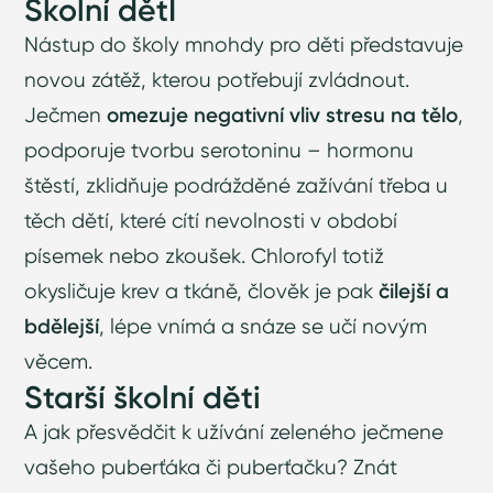
Školní dětI
Nástup do školy mnohdy pro děti představuje
novou zátěž, kterou potřebují zvládnout.
Ječmen
omezuje negativní vliv stresu na tělo
,
podporuje tvorbu serotoninu – hormonu
štěstí, zklidňuje podrážděné zažívání třeba u
těch dětí, které cítí nevolnosti v období
písemek nebo zkoušek. Chlorofyl totiž
okysličuje krev a tkáně, člověk je pak
čilejší a
bdělejší
, lépe vnímá a snáze se učí novým
věcem.
Starší školní děti
A jak přesvědčit k užívání zeleného ječmene
vašeho puberťáka či puberťačku? Znát