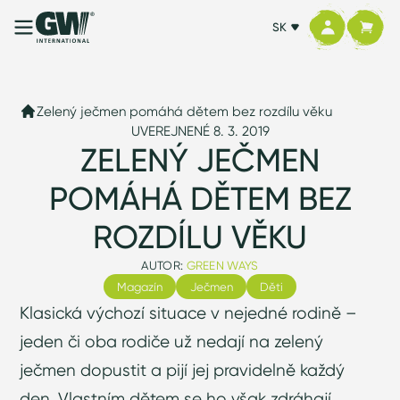
SK
Zelený ječmen pomáhá dětem bez rozdílu věku
UVEREJNENÉ 8. 3. 2019
ZELENÝ JEČMEN
POMÁHÁ DĚTEM BEZ
ROZDÍLU VĚKU
AUTOR:
GREEN WAYS
Magazín
Ječmen
Děti
Klasická výchozí situace v nejedné rodině –
jeden či oba rodiče už nedají na zelený
ječmen dopustit a pijí jej pravidelně každý
den. Vlastním dětem se ho však zdráhají