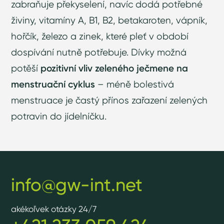
zabraňuje překyselení, navíc dodá potřebné
živiny, vitamíny A, B1, B2, betakaroten, vápník,
hořčík, železo a zinek, které pleť v období
dospívání nutně potřebuje. Dívky možná
potěší
pozitivní vliv zeleného ječmene na
menstruační cyklus
– méně bolestivá
menstruace je častý přínos zařazení zelených
potravin do jídelníčku.
info@gw-int.net
akékoľvek otázky 24/7