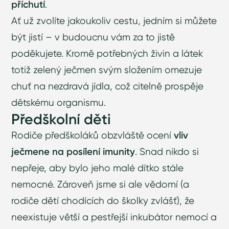
příchutí
.
Ať už zvolíte jakoukoliv cestu, jedním si můžete
být jistí – v budoucnu vám za to jistě
poděkujete. Kromě potřebných živin a látek
totiž zelený ječmen svým složením omezuje
chuť na nezdravá jídla, což citelně prospěje
dětskému organismu.
Předškolní děti
Rodiče předškoláků obzvláště ocení
vliv
ječmene na posílení imunity
. Snad nikdo si
nepřeje, aby bylo jeho malé dítko stále
nemocné. Zároveň jsme si ale vědomí (a
rodiče dětí chodících do školky zvlášť), že
neexistuje větší a pestřejší inkubátor nemocí a