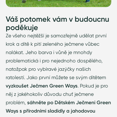
Váš potomek vám v budoucnu
poděkuje
Ze všeho nejtěžší je samozřejmě udělat první
krok a dítě k pití zeleného ječmene vůbec
nalákat. Jeho barva i vůně je mnohdy
problematická i pro nejednoho dospělého,
natožpak pro vybíravé jazýčky našich
ratolestí. Jako první můžete se svým dítětem
vyzkoušet Ječmen Green Ways
. Pokud je pro
něj z jakéhokoliv důvodu chuť ječmene
problém,
sáhněte po Dětském Ječmeni Green
Ways s přírodními sladidly a jahodovou