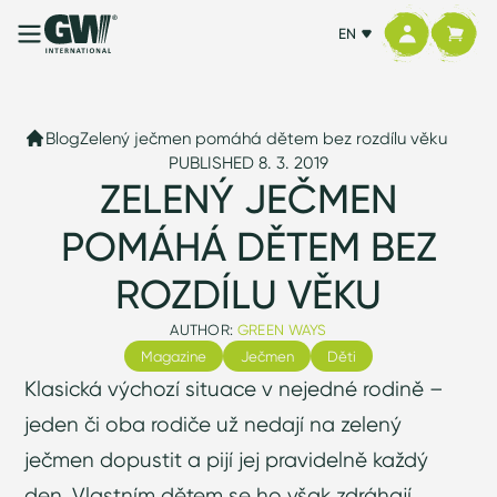
EN
Blog
Zelený ječmen pomáhá dětem bez rozdílu věku
PUBLISHED 8. 3. 2019
ZELENÝ JEČMEN
POMÁHÁ DĚTEM BEZ
ROZDÍLU VĚKU
AUTHOR:
GREEN WAYS
Magazine
Ječmen
Děti
Klasická výchozí situace v nejedné rodině –
jeden či oba rodiče už nedají na zelený
ječmen dopustit a pijí jej pravidelně každý
den. Vlastním dětem se ho však zdráhají