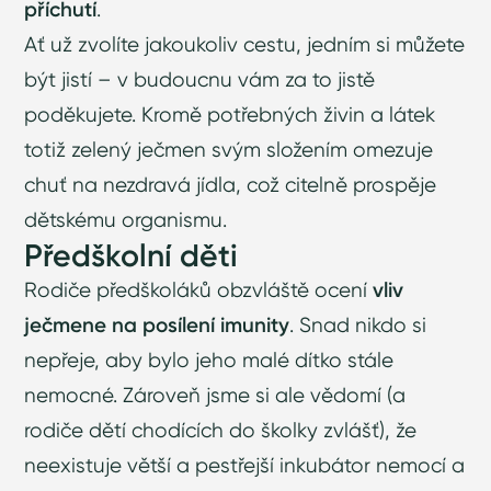
příchutí
.
Ať už zvolíte jakoukoliv cestu, jedním si můžete
být jistí – v budoucnu vám za to jistě
poděkujete. Kromě potřebných živin a látek
totiž zelený ječmen svým složením omezuje
chuť na nezdravá jídla, což citelně prospěje
dětskému organismu.
Předškolní děti
Rodiče předškoláků obzvláště ocení
vliv
ječmene na posílení imunity
. Snad nikdo si
nepřeje, aby bylo jeho malé dítko stále
nemocné. Zároveň jsme si ale vědomí (a
rodiče dětí chodících do školky zvlášť), že
neexistuje větší a pestřejší inkubátor nemocí a