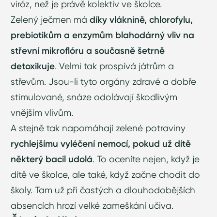
viróz, než je právě kolektiv ve školce.
Zelený ječmen má
díky vláknině, chlorofylu,
prebiotikům a enzymům blahodárný vliv na
střevní mikroflóru a současně šetrně
detoxikuje
. Velmi tak prospívá játrům a
střevům. Jsou-li tyto orgány zdravé a dobře
stimulované, snáze odolávají škodlivým
vnějším vlivům.
A stejně tak napomáhají zelené potraviny
rychlejšímu vyléčení nemocí, pokud už dítě
některý bacil udolá
. To oceníte nejen, když je
dítě ve školce, ale také, když začne chodit do
školy. Tam už při častých a dlouhodobějších
absencích hrozí velké zameškání učiva.