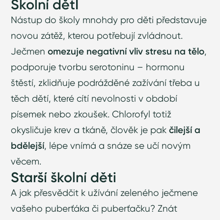
Školní dětI
Nástup do školy mnohdy pro děti představuje
novou zátěž, kterou potřebují zvládnout.
Ječmen
omezuje negativní vliv stresu na tělo
,
podporuje tvorbu serotoninu – hormonu
štěstí, zklidňuje podrážděné zažívání třeba u
těch dětí, které cítí nevolnosti v období
písemek nebo zkoušek. Chlorofyl totiž
okysličuje krev a tkáně, člověk je pak
čilejší a
bdělejší
, lépe vnímá a snáze se učí novým
věcem.
Starší školní děti
A jak přesvědčit k užívání zeleného ječmene
vašeho puberťáka či puberťačku? Znát