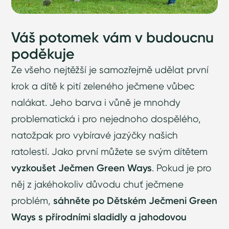
Váš potomek vám v budoucnu
poděkuje
Ze všeho nejtěžší je samozřejmě udělat první
krok a dítě k pití zeleného ječmene vůbec
nalákat. Jeho barva i vůně je mnohdy
problematická i pro nejednoho dospělého,
natožpak pro vybíravé jazýčky našich
ratolestí. Jako první můžete se svým dítětem
vyzkoušet Ječmen Green Ways
. Pokud je pro
něj z jakéhokoliv důvodu chuť ječmene
problém,
sáhněte po Dětském Ječmeni Green
Ways s přírodními sladidly a jahodovou