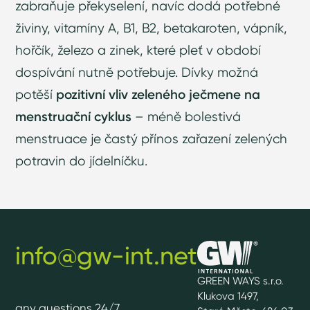
zabraňuje překyselení, navíc dodá potřebné
živiny, vitamíny A, B1, B2, betakaroten, vápník,
hořčík, železo a zinek, které pleť v období
dospívání nutně potřebuje. Dívky možná
potěší
pozitivní vliv zeleného ječmene na
menstruační cyklus
– méně bolestivá
menstruace je častý přínos zařazení zelených
potravin do jídelníčku.
info@gw-int.net
GREEN WAYS s.r.o.
Klukova 1497,
any questions 24/7