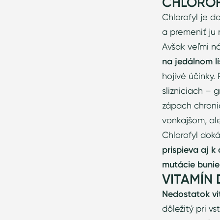
CHLOROF
Chlorofyl je 
a premeniť ju 
Avšak veľmi n
na jedálnom lí
hojivé účinky
slizniciach – 
zápach chroni
vonkajšom, al
Chlorofyl doká
prispieva aj 
mutácie bunie
VITAMÍN 
Nedostatok vi
dôležitý pri v