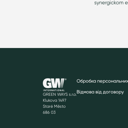
synergickom e
Обробка персональних
Відмова від договору
GREEN WAYS s.r.o.
Klukova 1497
Staré Město
686 03