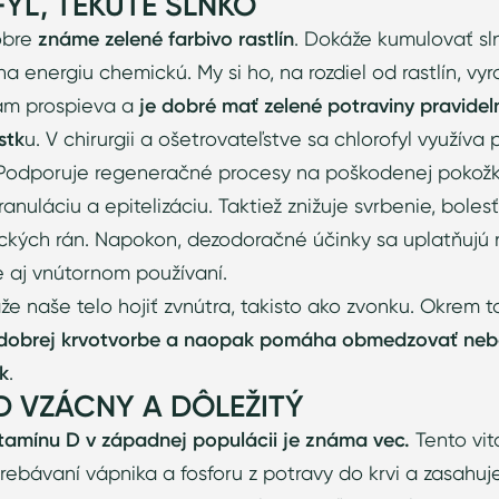
YL, TEKUTÉ SLNKO
dobre
známe zelené farbivo rastlín
. Dokáže kumulovať sl
na energiu chemickú. My si ho, na rozdiel od rastlín, vy
ám prospieva a
je dobré mať zelené potraviny pravide
stk
u. V chirurgii a ošetrovateľstve sa chlorofyl využíva 
. Podporuje regeneračné procesy na poškodenej pokožk
granuláciu a epitelizáciu. Taktiež znižuje svrbenie, bole
ckých rán. Napokon, dezodoračné účinky sa uplatňujú n
e aj vnútornom používaní.
že naše telo hojiť zvnútra, takisto ako zvonku. Okrem 
k dobrej krvotvorbe a naopak pomáha obmedzovať ne
k
.
D VZÁCNY A DÔLEŽITÝ
tamínu D v západnej populácii je známa vec.
Tento vit
strebávaní vápnika a fosforu z potravy do krvi a zasahuj