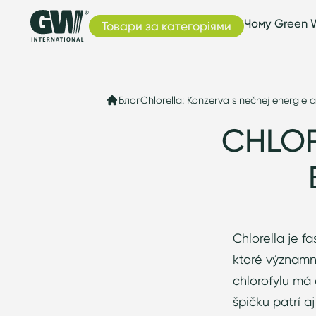
Чому Green 
Товари за категоріями
Блог
Chlorella: Konzerva slnečnej energie 
CHLOR
Chlorella je 
ktoré významne
chlorofylu má 
špičku patrí 