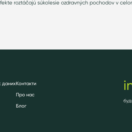
fekte roztáčajú súkolesie ozdravných pochodov v celo
i
 даних
Контакти
Про нас
буд
Блог