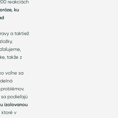
200 reakciách
oróze, ku
ad
ravy a taktiež
ložky.
zďaľujeme,
e, takže z
ko voľne sa
idelná
h problémov.
 sa podieľajú
ou izolovanou
 ktoré v