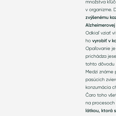
množstva kľúč
v organizme.
zvýšenému kaz
Alzheimerove
Odkiaľ vziať vi
ho
vyrobiť v 
Opaľovanie je
prichádza jese
tohto dôvodu s
Medzi známe po
pasúcich zvier
konzumácia chl
Čaro toho všet
na procesoch s
látkou, ktorá