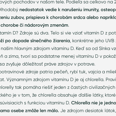
ových pochodov v našom tele. Podieľa sa celkovo na 
 Dlhodobý
nedostatok vedie k narušeniu imunity, osteop
eniu zubov, prispieva k chorobám srdca alebo napríkl
j chorobe či nádorovým zmenám
.
tamín D? Zdroje sú dva. Telo si vie vziať vitamín D z pot
koži po dopade slnečného žiarenia
, konkrétne jeho UVB z
 naším hlavným zdrojom vitamínu D. Keď sa od Slnka v
ň a zima, tvorí sa podstatne menej vitamínu D v pokožk
a zvyšuje dôležitosť práve zdrojov v potrave.
travinové zdroje patria pečeň, rybí tuk, vajcia a mlie
at. Významným zdrojom vitamínu D je aj chlorella. Prav
orelly tak pomáha riešiť jeden z častých civilizačnýc
kého je v tom, že chlorella obsahuje ďalšie látky, ktoré
úvisiacich s funkciou vitamínu D.
Chlorella nie je jedn
 sama osebe zmôže len málo.
Je zdrojom desiatok látok,