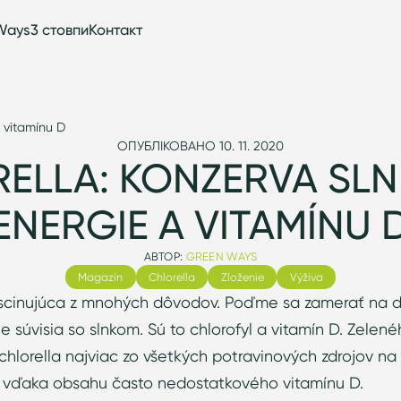
Ways
3 стовпи
Контакт
a vitamínu D
ОПУБЛІКОВАНО 10. 11. 2020
ELLA: KONZERVA SL
ENERGIE A VITAMÍNU 
АВТОР:
GREEN WAYS
Magazín
Chlorella
Zloženie
Výživa
fascinujúca z mnohých dôvodov. Poďme sa zamerať na dve
 súvisia so slnkom. Sú to chlorofyl a vitamín D. Zele
chlorella najviac zo všetkých potravinových zdrojov na
aj vďaka obsahu často nedostatkového vitamínu D.