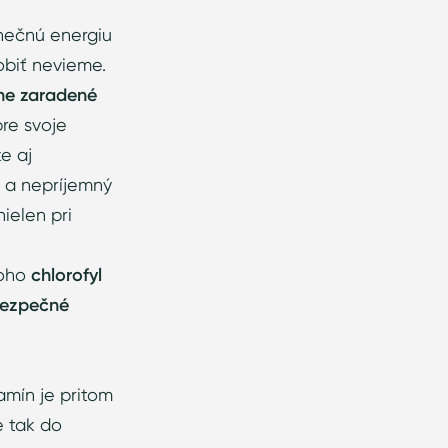
nečnú energiu
robiť nevieme.
lne zaradené
pre svoje
e aj
sť a nepríjemný
ielen pri
toho
chlorofyl
bezpečné
amín je pritom
e tak do