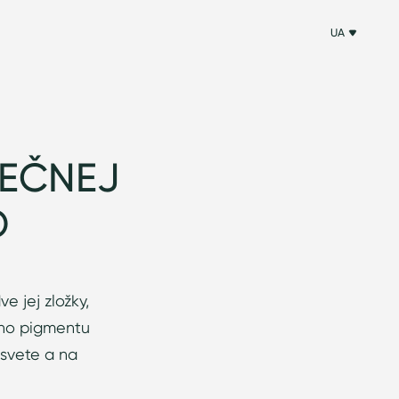
UA
NEČNEJ
D
 jej zložky,
ného pigmentu
 svete a na