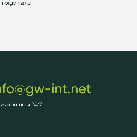
m organizme.
nfo@gw-int.net
ь-які питання 24/7