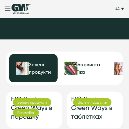
UA
Від чистої
природи для
Зелені
Барвиста
продукти
їжа
балансу вашого
тіла
БIO Ячмінь
БIO Ячмінь
Зелені продукти
Зелені продукти
Виберіть свої продукти
Green Ways в
Green Ways в
Bestseller
порошку
таблетках