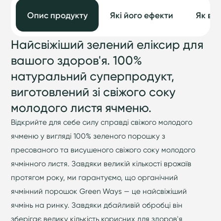
Опис продукту
Які його ефекти
Як ви
Найсвіжіший зелений еліксир для
вашого здоров'я. 100%
натуральний суперпродукт,
виготовлений зі свіжого соку
молодого листя ячменю.
Відкрийте для себе силу справді свіжого молодого
ячменю у вигляді 100% зеленого порошку з
пресованого та висушеного свіжого соку молодого
ячмінного листя. Завдяки великій кількості врожаїв
протягом року, ми гарантуємо, що органічний
ячмінний порошок Green Ways — це найсвіжіший
ячмінь на ринку. Завдяки дбайливій обробці він
зберігає велику кількість корисних для здоров'я