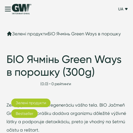
UA
Зелені продукти
БIO Ячмінь Green Ways в порошку
БIO Ячмінь Green Ways
в порошку (300g)
(0.0) • 0 рейтинги
Зелені продукти
Zelený pomocník na regeneráciu vášho tela. BIO Jačmeň
Green Ways v prášku dodáva organizmu dôležité výživné
Bestseller
látky a podporuje detoxikáciu, preto je vhodný na šetrnú
očistu a reštart.