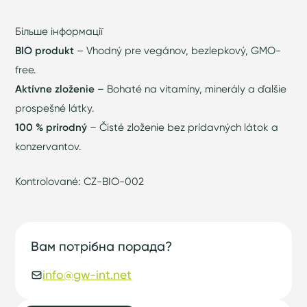
Більше інформації
BIO produkt
– Vhodný pre vegánov, bezlepkový, GMO-
free.
Aktívne zloženie
– Bohaté na vitamíny, minerály a ďalšie
prospešné látky.
100 % prírodný
– Čisté zloženie bez prídavných látok a
konzervantov.
Kontrolované: CZ-BIO-002
Вам потрібна порада?
info@gw-int.net