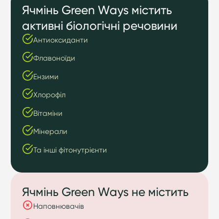
Ячмінь Green Ways містить
активні біологічні речовини
Антиоксиданти
Флавоноїди
Ензими
Хлорофіл
Вітаміни
Мінерали
Та інші фітонутрієнти
Ячмінь Green Ways не містить
Наповнювачів