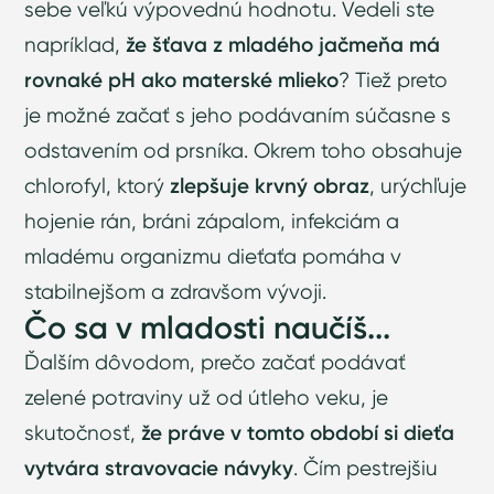
sebe veľkú výpovednú hodnotu. Vedeli ste
napríklad,
že šťava z mladého jačmeňa má
rovnaké pH ako materské mlieko
? Tiež preto
je možné začať s jeho podávaním súčasne s
odstavením od prsníka. Okrem toho obsahuje
chlorofyl, ktorý
zlepšuje krvný obraz
, urýchľuje
hojenie rán, bráni zápalom, infekciám a
mladému organizmu dieťaťa pomáha v
stabilnejšom a zdravšom vývoji.
Čo sa v mladosti naučíš...
Ďalším dôvodom, prečo začať podávať
zelené potraviny už od útleho veku, je
skutočnosť,
že práve v tomto období si dieťa
vytvára stravovacie návyky
. Čím pestrejšiu