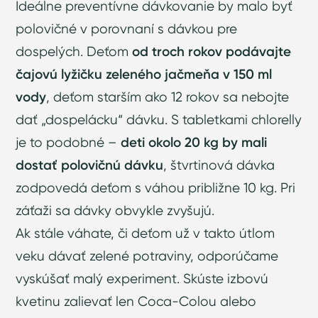
Ideálne preventívne dávkovanie by malo byť
polovičné v porovnaní s dávkou pre
dospelých. Deťom
od troch rokov podávajte
čajovú lyžičku zeleného jačmeňa v 150 ml
vody
, deťom starším ako 12 rokov sa nebojte
dať „dospelácku“ dávku. S tabletkami chlorelly
je to podobné –
deti okolo 20 kg by mali
dostať polovičnú dávku
, štvrtinová dávka
zodpovedá deťom s váhou približne 10 kg. Pri
záťaži sa dávky obvykle zvyšujú.
Ak stále váhate, či deťom už v takto útlom
veku dávať zelené potraviny, odporúčame
vyskúšať malý experiment. Skúste izbovú
kvetinu zalievať len Coca-Colou alebo