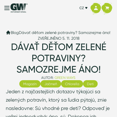
CZ
Blog
Dávať děťom zelené potraviny? Samozrejme áno!
ZVEŘEJNĚNO 5. 11. 2018
DÁVAŤ DĚŤOM ZELENÉ
POTRAVINY?
SAMOZREJME ÁNO!
AUTOR:
GREEN WAYS
Magazín
Jačmeň
Chlorella
Deti
Jeden z najčastejších dotazov týkajúci sa
zelených potravín, ktorý sa ľudia pýtajú, znie
nasledovne: Sú vhodné pre deti? Odpoveď je
veľmi jednoduchá: áno, sú. Dokonca ich