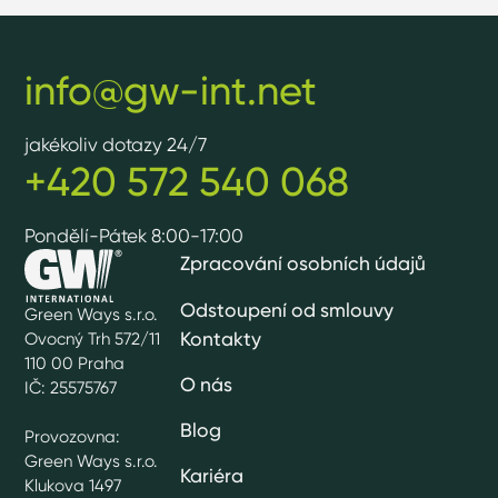
info@gw-int.net
jakékoliv dotazy 24/7
+420 572 540 068
Pondělí-Pátek 8:00-17:00
Zpracování osobních údajů
Odstoupení od smlouvy
Green Ways s.r.o.
Kontakty
Ovocný Trh 572/11
110 00 Praha
O nás
IČ: 25575767
Blog
Provozovna:
Green Ways s.r.o.
Kariéra
Klukova 1497