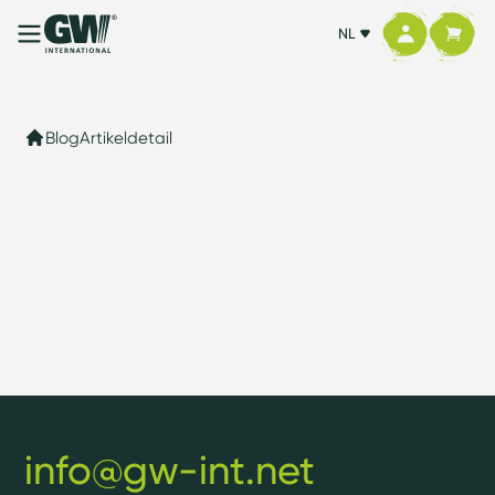
NL
Blog
Artikeldetail
info@gw-int.net