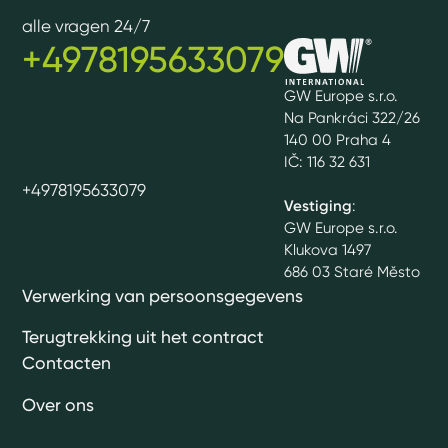
alle vragen 24/7
+4978195633079
GW Europe s.r.o.
Na Pankráci 322/26
140 00 Praha 4
IČ: 116 32 631
+4978195633079
Vestiging
:
GW Europe s.r.o.
Klukova 1497
686 03 Staré Město
Verwerking van persoonsgegevens
Terugtrekking uit het contract
Contacten
Over ons