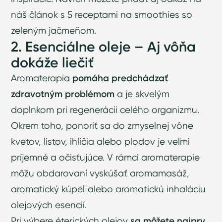
náš
článok s 5 receptami na smoothies so
zeleným jačmeňom
.
2. Esenciálne oleje – Aj vôňa
dokáže liečiť
Aromaterapia
pomáha predchádzať
zdravotným problémom
a je skvelým
doplnkom pri regenerácii celého organizmu.
Okrem toho, ponoriť sa do zmyselnej vône
kvetov, listov, ihličia alebo plodov je veľmi
príjemné a očisťujúce. V rámci aromaterapie
môžu obdarovaní vyskúšať aromamasáž,
aromatický kúpeľ alebo aromatickú inhaláciu
olejových esencií.
Pri výbere éterických olejov
sa môžete najprv