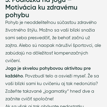
Motivácia ku zdravému
pohybu
Pohyb je neoddeliteľnou súčasťou zdravého
životného štýlu. Možno sa vaši blízki snažia
sami seba presvedčiť, že behať začnú už
zajtra. Alebo sú naopak náruživí športovci, ale
zabúdajú na dôležitosť kompenzačných
cvičení.
Joga je skvelou pohybovou aktivitou pre
každého
. Povzbudí telo a osvieži myseľ. Že sa
vaši blízki sami ku cvičeniu aj tak nedonútia?
Zožeňte takzvané „jogamatky“ hneď dve a
začnite cvičiť spoločne!
Ak sa však aj tak obávate nedostatku