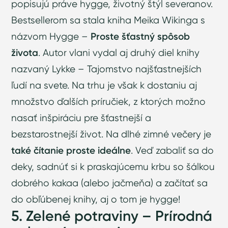
popisujú práve hygge, životný štýl severanov.
Bestsellerom sa stala kniha Meika Wikinga s
názvom Hygge –
Proste šťastný spôsob
života
. Autor vlani vydal aj druhý diel knihy
nazvaný Lykke – Tajomstvo najšťastnejších
ľudí na svete. Na trhu je však k dostaniu aj
množstvo ďalších príručiek, z ktorých možno
nasať inšpiráciu pre šťastnejší a
bezstarostnejší život. Na dlhé zimné večery je
také čítanie proste ideálne
. Veď zabaliť sa do
deky, sadnúť si k praskajúcemu krbu so šálkou
dobrého kakaa (alebo jačmeňa) a začítať sa
do obľúbenej knihy, aj o tom je hygge!
5. Zelené potraviny – Prírodná