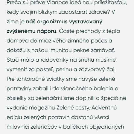
Prečo sú práve Vianoce ideálnou príležitosťou,
kedy svojim blízkym zaobstarať zdravie? V
zime je
náš organizmus vystavovaný
zvýšenému náporu
. Časté prechody z tepla
domova do mrazivého zimného počasia
dokážu s našou imunitou pekne zamávať.
Stačí málo a radovánky na snehu musíme
vymeniť za posteľ, perinu a zázvorový čaj.
Pre tohtoročné sviatky sme navyše zelené
potraviny zabalili do vianočného balenia a
zásielky so zelenáčmi sme doplnili o špeciálne
vydanie magazínu Zelené cesty. Adventnú
edíciu zelených potravín dostanú všetci
milovníci zelenáčov v balíčkoch objednaných