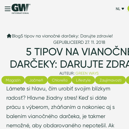
NL
Blog
5 tipov na vianočné darčeky: Darujte zdravie!
GEPUBLICEERD 27. 11. 2018
5 TIPOV NA VIANOČN
DARČEKY: DARUJTE ZDRA
AUTEUR:
GREEN WAYS
Magazín
Jačmeň
Chlorella
Lifestyle
Zaujímavosti
Lámete si hlavu, čím urobiť svojim blízkym
radosť? Hlavne žiadny stres! Keď si dáte
prácu s výberom, zháňaním a nakoniec aj s
balením vianočného darčeka, je takmer
nemožné, aby obdarovaného nepotešil. Ak