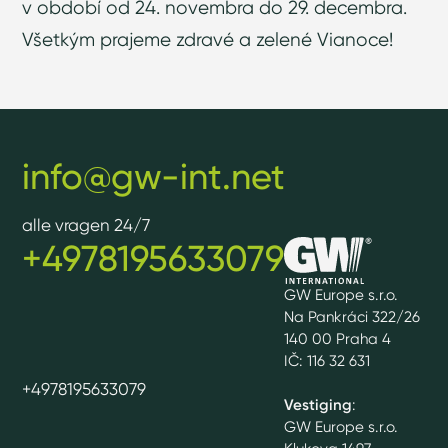
v období od 24. novembra do 29. decembra.
Všetkým prajeme zdravé a zelené Vianoce!
info@gw-int.net
alle vragen 24/7
+4978195633079
GW Europe s.r.o.
Na Pankráci 322/26
140 00 Praha 4
IČ: 116 32 631
+4978195633079
Vestiging
:
GW Europe s.r.o.