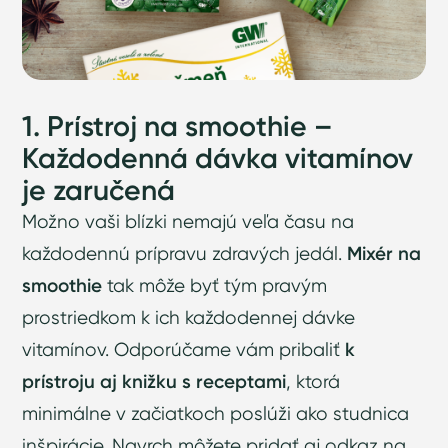
1. Prístroj na smoothie –
Každodenná dávka vitamínov
je zaručená
Možno vaši blízki nemajú veľa času na
každodennú prípravu zdravých jedál.
Mixér na
smoothie
tak môže byť tým pravým
prostriedkom k ich každodennej dávke
vitamínov. Odporúčame vám pribaliť
k
prístroju aj knižku s receptami
, ktorá
minimálne v začiatkoch poslúži ako studnica
inšpirácie. Navrch môžete pridať aj odkaz na