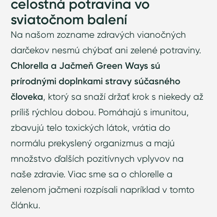
celostná potravina vo
sviatočnom balení
Na našom zozname zdravých vianočných
darčekov nesmú chýbať ani zelené potraviny.
Chlorella a Jačmeň Green Ways sú
prírodnými doplnkami stravy súčasného
človeka
, ktorý sa snaží držať krok s niekedy až
príliš rýchlou dobou. Pomáhajú s imunitou,
zbavujú telo toxických látok, vrátia do
normálu prekyslený organizmus a majú
množstvo ďalších pozitívnych vplyvov na
naše zdravie. Viac sme sa o chlorelle a
zelenom jačmeni rozpísali napríklad
v tomto
článku
.