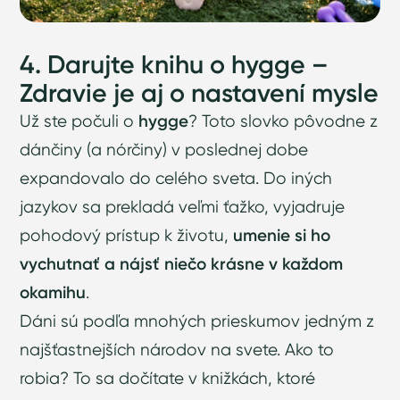
4. Darujte knihu o hygge –
Zdravie je aj o nastavení mysle
Už ste počuli o
hygge
? Toto slovko pôvodne z
dánčiny (a nórčiny) v poslednej dobe
expandovalo do celého sveta. Do iných
jazykov sa prekladá veľmi ťažko, vyjadruje
pohodový prístup k životu,
umenie si ho
vychutnať a nájsť niečo krásne v každom
okamihu
.
Dáni sú podľa mnohých prieskumov jedným z
najšťastnejších národov na svete. Ako to
robia? To sa dočítate v knižkách, ktoré