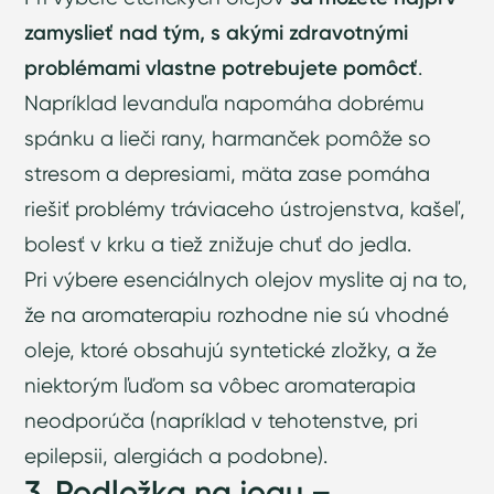
zamyslieť nad tým, s akými zdravotnými
problémami vlastne potrebujete pomôcť
.
Napríklad levanduľa napomáha dobrému
spánku a lieči rany, harmanček pomôže so
stresom a depresiami, mäta zase pomáha
riešiť problémy tráviaceho ústrojenstva, kašeľ,
bolesť v krku a tiež znižuje chuť do jedla.
Pri výbere esenciálnych olejov myslite aj na to,
že na aromaterapiu rozhodne nie sú vhodné
oleje, ktoré obsahujú syntetické zložky, a že
niektorým ľuďom sa vôbec aromaterapia
neodporúča (napríklad v tehotenstve, pri
epilepsii, alergiách a podobne).
3. Podložka na jogu –