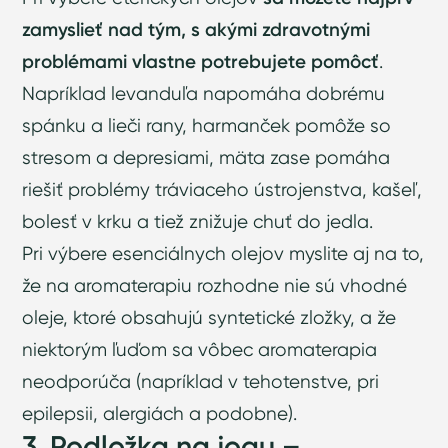
zamyslieť nad tým, s akými zdravotnými
problémami vlastne potrebujete pomôcť
.
Napríklad levanduľa napomáha dobrému
spánku a lieči rany, harmanček pomôže so
stresom a depresiami, mäta zase pomáha
riešiť problémy tráviaceho ústrojenstva, kašeľ,
bolesť v krku a tiež znižuje chuť do jedla.
Pri výbere esenciálnych olejov myslite aj na to,
že na aromaterapiu rozhodne nie sú vhodné
oleje, ktoré obsahujú syntetické zložky, a že
niektorým ľuďom sa vôbec aromaterapia
neodporúča (napríklad v tehotenstve, pri
epilepsii, alergiách a podobne).
3. Podložka na jogu –