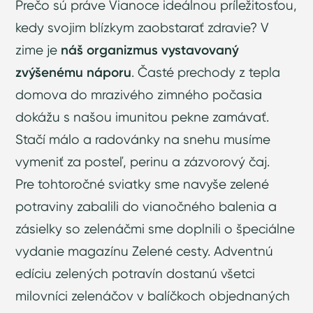
Prečo sú práve Vianoce ideálnou príležitosťou,
kedy svojim blízkym zaobstarať zdravie? V
zime je
náš organizmus vystavovaný
zvýšenému náporu
. Časté prechody z tepla
domova do mrazivého zimného počasia
dokážu s našou imunitou pekne zamávať.
Stačí málo a radovánky na snehu musíme
vymeniť za posteľ, perinu a zázvorový čaj.
Pre tohtoročné sviatky sme navyše zelené
potraviny zabalili do vianočného balenia a
zásielky so zelenáčmi sme doplnili o špeciálne
vydanie magazínu Zelené cesty. Adventnú
edíciu zelených potravín dostanú všetci
milovníci zelenáčov v balíčkoch objednaných