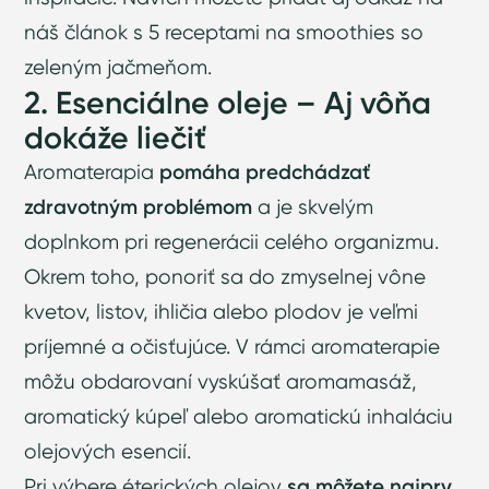
náš
článok s 5 receptami na smoothies so
zeleným jačmeňom
.
2. Esenciálne oleje – Aj vôňa
dokáže liečiť
Aromaterapia
pomáha predchádzať
zdravotným problémom
a je skvelým
doplnkom pri regenerácii celého organizmu.
Okrem toho, ponoriť sa do zmyselnej vône
kvetov, listov, ihličia alebo plodov je veľmi
príjemné a očisťujúce. V rámci aromaterapie
môžu obdarovaní vyskúšať aromamasáž,
aromatický kúpeľ alebo aromatickú inhaláciu
olejových esencií.
Pri výbere éterických olejov
sa môžete najprv