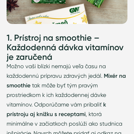
1. Prístroj na smoothie –
Každodenná dávka vitamínov
je zaručená
Možno vaši blízki nemajú veľa času na
každodennú prípravu zdravých jedál.
Mixér na
smoothie
tak môže byť tým pravým
prostriedkom k ich každodennej dávke
vitamínov. Odporúčame vám pribaliť
k
prístroju aj knižku s receptami
, ktorá
minimálne v začiatkoch poslúži ako studnica
inšpirácie. Navrch môžete pridať aj odkaz na