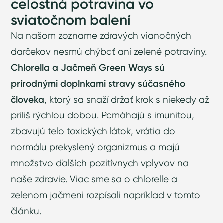
celostná potravina vo
sviatočnom balení
Na našom zozname zdravých vianočných
darčekov nesmú chýbať ani zelené potraviny.
Chlorella a Jačmeň Green Ways sú
prírodnými doplnkami stravy súčasného
človeka
, ktorý sa snaží držať krok s niekedy až
príliš rýchlou dobou. Pomáhajú s imunitou,
zbavujú telo toxických látok, vrátia do
normálu prekyslený organizmus a majú
množstvo ďalších pozitívnych vplyvov na
naše zdravie. Viac sme sa o chlorelle a
zelenom jačmeni rozpísali napríklad
v tomto
článku
.