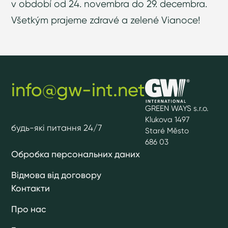
v období od 24. novembra do 29. decembra.
Všetkým prajeme zdravé a zelené Vianoce!
info@gw-int.net
GREEN WAYS s.r.o.
Klukova 1497
будь-які питання 24/7
Staré Město
686 03
Обробка персональних даних
Відмова від договору
Контакти
Про нас