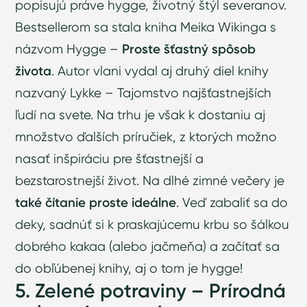
popisujú práve hygge, životný štýl severanov.
Bestsellerom sa stala kniha Meika Wikinga s
názvom Hygge –
Proste šťastný spôsob
života
. Autor vlani vydal aj druhý diel knihy
nazvaný Lykke – Tajomstvo najšťastnejších
ľudí na svete. Na trhu je však k dostaniu aj
množstvo ďalších príručiek, z ktorých možno
nasať inšpiráciu pre šťastnejší a
bezstarostnejší život. Na dlhé zimné večery je
také čítanie proste ideálne
. Veď zabaliť sa do
deky, sadnúť si k praskajúcemu krbu so šálkou
dobrého kakaa (alebo jačmeňa) a začítať sa
do obľúbenej knihy, aj o tom je hygge!
5. Zelené potraviny – Prírodná