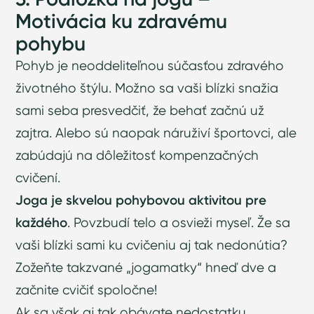
Motivácia ku zdravému
pohybu
Pohyb je neoddeliteľnou súčasťou zdravého
životného štýlu. Možno sa vaši blízki snažia
sami seba presvedčiť, že behať začnú už
zajtra. Alebo sú naopak náruživí športovci, ale
zabúdajú na dôležitosť kompenzačných
cvičení.
Joga je skvelou pohybovou aktivitou pre
každého
. Povzbudí telo a osvieži myseľ. Že sa
vaši blízki sami ku cvičeniu aj tak nedonútia?
Zožeňte takzvané „jogamatky“ hneď dve a
začnite cvičiť spoločne!
Ak sa však aj tak obávate nedostatku