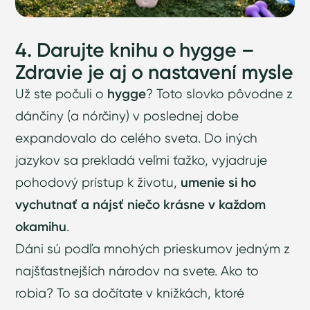
4. Darujte knihu o hygge –
Zdravie je aj o nastavení mysle
Už ste počuli o
hygge
? Toto slovko pôvodne z
dánčiny (a nórčiny) v poslednej dobe
expandovalo do celého sveta. Do iných
jazykov sa prekladá veľmi ťažko, vyjadruje
pohodový prístup k životu,
umenie si ho
vychutnať a nájsť niečo krásne v každom
okamihu
.
Dáni sú podľa mnohých prieskumov jedným z
najšťastnejších národov na svete. Ako to
robia? To sa dočítate v knižkách, ktoré