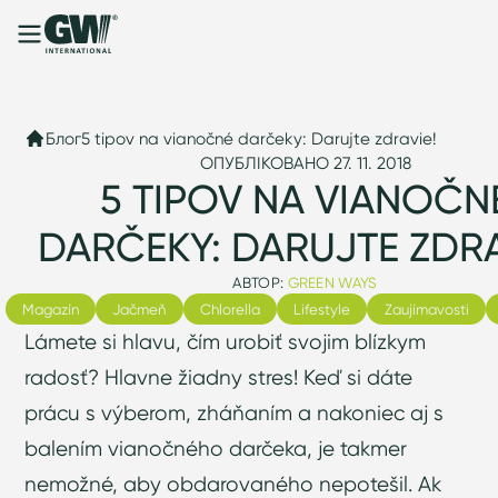
Блог
5 tipov na vianočné darčeky: Darujte zdravie!
ОПУБЛІКОВАНО 27. 11. 2018
5 TIPOV NA VIANOČN
DARČEKY: DARUJTE ZDRA
АВТОР:
GREEN WAYS
Magazín
Jačmeň
Chlorella
Lifestyle
Zaujímavosti
Lámete si hlavu, čím urobiť svojim blízkym
radosť? Hlavne žiadny stres! Keď si dáte
prácu s výberom, zháňaním a nakoniec aj s
balením vianočného darčeka, je takmer
nemožné, aby obdarovaného nepotešil. Ak