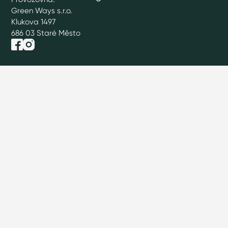
Green Ways s.r.o.
Klukova 1497
686 03 Staré Město