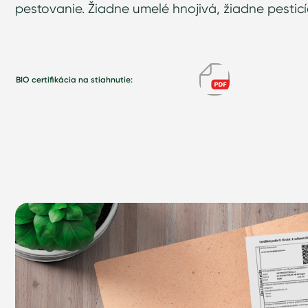
pestovanie. Žiadne umelé hnojivá, žiadne pesticíd
BIO certifikácia na stiahnutie: