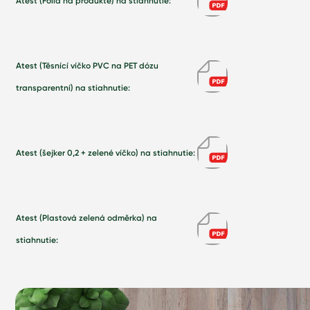
Atest (Fólia na produkte) na stiahnutie:
Atest (Těsnící víčko PVC na PET dózu
transparentní) na stiahnutie:
Atest (šejker 0,2 + zelené víčko) na stiahnutie:
Atest (Plastová zelená odměrka) na
stiahnutie: