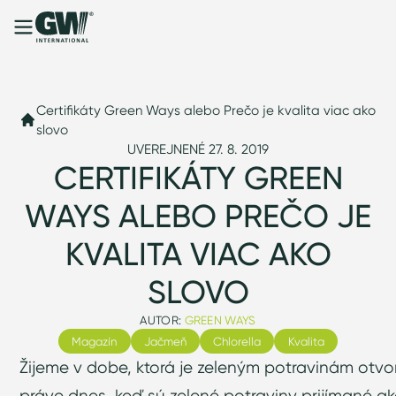
Certifikáty Green Ways alebo Prečo je kvalita viac ako
slovo
UVEREJNENÉ 27. 8. 2019
CERTIFIKÁTY GREEN
WAYS ALEBO PREČO JE
KVALITA VIAC AKO
SLOVO
AUTOR:
GREEN WAYS
Magazín
Jačmeň
Chlorella
Kvalita
Žijeme v dobe, ktorá je zeleným potravinám otvo
práve dnes, keď sú zelené potraviny prijímané 