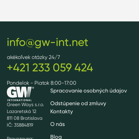
info@gw-int.net
akékoľvek otázky 24/7
+421 233 059 424
Pondelok - Piatok 8:00-17:00
Spracovanie osobných údajov
Odstúpenie od zmluvy
Green Ways s.r.o.
Kontakty
Lazaretská 12
811 08 Bratislava
O nás
IČ: 35884819
Blog
Provozovna: