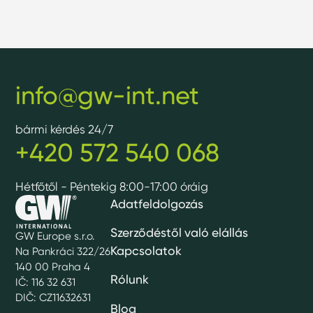
info@gw-int.net
bármi kérdés 24/7
+420 572 540 068
Hétfőtől - Péntekig 8:00-17:00 óráig
Adatfeldolgozás
Szerződéstől való elállás
GW Europe s.r.o.
Kapcsolatok
Na Pankráci 322/26
140 00 Praha 4
Rólunk
IČ: 116 32 631
DIČ: CZ11632631
Blog