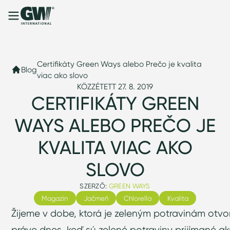
Certifikáty Green Ways alebo Prečo je kvalita
Blog
viac ako slovo
KÖZZÉTETT 27. 8. 2019
CERTIFIKÁTY GREEN
WAYS ALEBO PREČO JE
KVALITA VIAC AKO
SLOVO
SZERZŐ:
GREEN WAYS
Magazín
Jačmeň
Chlorella
Kvalita
Žijeme v dobe, ktorá je zeleným potravinám otvo
práve dnes, keď sú zelené potraviny prijímané 