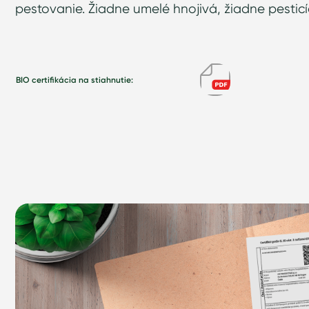
pestovanie. Žiadne umelé hnojivá, žiadne pesticíd
BIO certifikácia na stiahnutie: