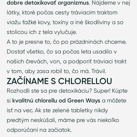
dobre detoxikovať organizmus
. Nájdeme v nej
látky, ktoré počas cesty tráviacim traktom
viažu ťažké kovy, toxíny a iné škodliviny a so
stolicou ich z tela vylučuje.
A to je presne to, čo po prázdninách chceme.
Dostať všetko, čo sa počas leta usadilo v
našich črevách, von, a podporiť tráviaci trakt
v tom, aby zasa robil to, čo má. Trávil.
ZAČÍNAME S CHLORELLOU
Rozhodli ste sa pre detoxikáciu? Super! Kúpte
si
kvalitnú chlorellu od Green Ways
a môžete
ísť na vec. Ak ste zelené tabletky nikdy
predtým neskúšali, máme pre vás niekoľko
odporúčaní na začiatok.