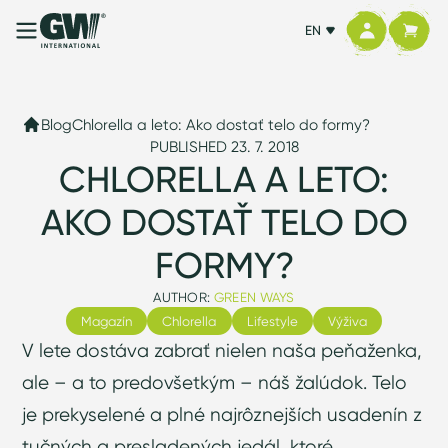
EN
Blog
Chlorella a leto: Ako dostať telo do formy?
PUBLISHED 23. 7. 2018
CHLORELLA A LETO:
AKO DOSTAŤ TELO DO
FORMY?
AUTHOR:
GREEN WAYS
Magazín
Chlorella
Lifestyle
Výživa
V lete dostáva zabrať nielen naša peňaženka,
ale – a to predovšetkým – náš žalúdok. Telo
je prekyselené a plné najrôznejších usadenín z
tučných a presladených jedál, ktoré