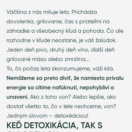
Väčšina z nás miluje leto. Prichádza
dovolenka, grilovanie, čas s priateľmi na
záhradke a všeobecný kľud a pohoda. Čo ale
rozhodne v kľude neostane, je váš žalúdok.
Jeden deň pivo, druhý deň víno, ďalší deň
grilované mäso alebo zmrzlina...
To, čo počas leta skonzumujeme, váži kilá.
Nemôžeme sa preto diviť, že namiesto prívalu
energie sa cítime nafúknutí, nepohybliví a
unavení.
Ako z toho von? Alebo lepšie, ako
dostať všetko to, čo v tele nechceme, von?
Jedným slovom – detoxikáciou!
KEĎ DETOXIKÁCIA, TAK S