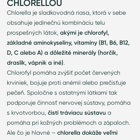
CHLORELLOU
Chlorella je sladkovodná riasa, ktorá v sebe
obsahuje jedinečnú kombináciu telu
prospešných látok,
akými je chlorofyl,
základné aminokyseliny, vitamíny (B1, B6, B12,
D, C alebo A) a dôležité minerály (horčík,
draslík, vápnik a iné)
.
Chlorofyl pomáha zvýšiť počet červených
krviniek, bojuje proti anémii alebo prečisťuje
pečeň. Spoločne s ostatnými látkami tak
podporuje činnosť nervovej sústavy, pomáha
s krvotvorbou,
čistí tráviacu sústavu
a
pomáha pri kožných problémoch a zápaloch.
Ale čo je hlavné –
chlorella dokáže veľmi