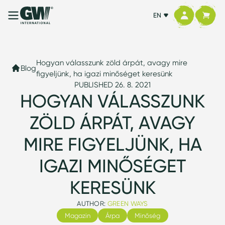
EN
Hogyan válasszunk zöld árpát, avagy mire
Blog
figyeljünk, ha igazi minőséget keresünk
PUBLISHED 26. 8. 2021
HOGYAN VÁLASSZUNK
ZÖLD ÁRPÁT, AVAGY
MIRE FIGYELJÜNK, HA
IGAZI MINŐSÉGET
KERESÜNK
AUTHOR:
GREEN WAYS
Magazin
Árpa
Minőség