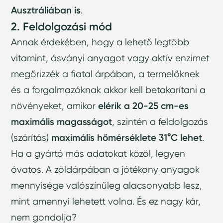
Ausztráliában is
.
2. Feldolgozási mód
Annak érdekében, hogy a lehető legtöbb
vitamint, ásványi anyagot vagy aktív enzimet
megőrizzék a fiatal árpában, a termelőknek
és a forgalmazóknak akkor kell betakarítani a
növényeket, amikor
elérik a 20-25 cm-es
maximális magasságot
, szintén a feldolgozás
(szárítás)
maximális hőmérséklete 31°C lehet
.
Ha a gyártó más adatokat közöl, legyen
óvatos. A zöldárpában a jótékony anyagok
mennyisége valószínűleg alacsonyabb lesz,
mint amennyi lehetett volna. És ez nagy kár,
nem gondolja?