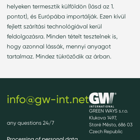
helyeken termesztik külföldön (lásd az 1.
pontot), és Európába importálják. Ezen kívül
fejlett szárítási technológiával kerül
feldolgozásra. Minden tételt tesztelnek is,
hogy azonnal lássák, mennyi anyagot
tartalmaz. Mindez tükröződik az árban.
info@gw-int.net
GREEN WAYS s.r.o.
Klukova 1497,
any questions 24/7
Staré Město, 686 03
Czech Republic
Processing of personal data