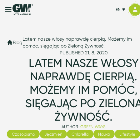
EN
Latem nasze włosy naprawdę cierpią. Możemy im
Blog
pomóc, sięgając po Zieloną Żywność.
PUBLISHED 21. 8. 2020
LATEM NASZE WŁOSY
NAPRAWDĘ CIERPIĄ.
MOŻEMY IM POMÓC,
SIĘGAJĄC PO ZIELON
ŻYWNOŚĆ.
AUTHOR:
GREEN WAYS
Czasopismo
Jęczmień
Chlorella
Nauka
Lifestyle