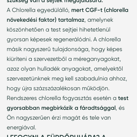
szükség van a sejtek megújulására.
A Chlorella egyedülálló,
mert CGF-t (chlorella
növekedési faktor)
tartalmaz
, amelynek
köszönhetően a test sejtjei hihetetlenül
gyorsan képesek regenerálódni. A chlorella
másik nagyszerű tulajdonsága, hogy képes
kiüríteni a szervezetből a méreganyagokat,
azaz olyan hulladék anyagokat, amelyektől
szervezetünknek meg kell szabadulnia ahhoz,
hogy újra százszázalékosan működjön.
Rendszeres chlorella fogyasztás esetén a
test
gyorsabban megbirkózik a fáradtsággal
, és
Ön nagyszerűen érzi magát és tele van
energiával.