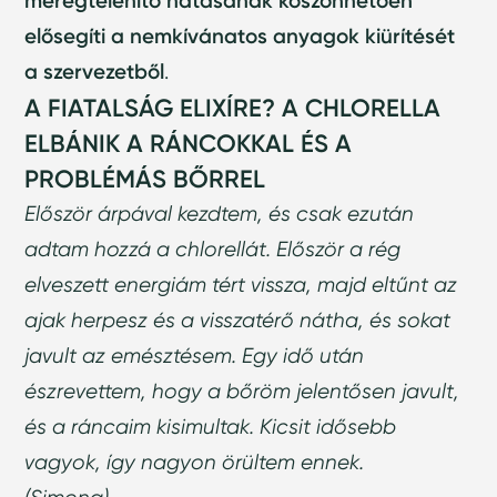
méregtelenítő hatásának köszönhetően
elősegíti a nemkívánatos anyagok kiürítését
a szervezetből
.
A FIATALSÁG ELIXÍRE? A CHLORELLA
ELBÁNIK A RÁNCOKKAL ÉS A
PROBLÉMÁS BŐRREL
Először árpával kezdtem, és csak ezután
adtam hozzá a chlorellát. Először a rég
elveszett energiám tért vissza, majd eltűnt az
ajak herpesz és a visszatérő nátha, és sokat
javult az emésztésem. Egy idő után
észrevettem, hogy a bőröm jelentősen javult,
és a ráncaim kisimultak. Kicsit idősebb
vagyok, így nagyon örültem ennek.