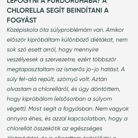
LEFOGYNI A FÜRDŐRUHÁBA? A
CHLORELLA SEGÍT BEINDÍTANI A
FOGYÁST
Középiskola óta súlyproblémám van. Amikor
először kipróbáltam különböző diétákat, nem
sok szó esett arról, hogy mennyire
veszélyesek a szervezetre, ezért többször
megtapasztaltam az ismerős jo-jo hatást. A
súly fel-alá repült, szörnyű volt. Aztán
olvastam a chlorelláról, és úgy döntöttem,
hogy kipróbálom (elsősorban a súlyom
végett). Most segít a fogyásban. Nem vagyok
annyira éhes, és azzal kapcsolatban, hogy a
chlorellát összekötik az egészséges