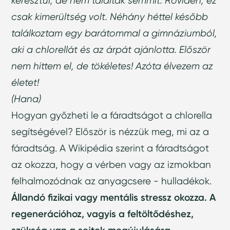
keresztül, de nem találtak semmit. Röviden, ez
csak kimerültség volt. Néhány héttel később
találkoztam egy barátommal a gimnáziumból,
aki a chlorellát és az árpát ajánlotta. Először
nem hittem el, de tökéletes! Azóta élvezem az
életet!
(Hana)
Hogyan győzheti le a fáradtságot a chlorella
segítségével? Először is nézzük meg, mi az a
fáradtság. A Wikipédia szerint a fáradtságot
az okozza, hogy a vérben vagy az izmokban
felhalmozódnak az anyagcsere - hulladékok.
Állandó fizikai vagy mentális stressz okozza. A
regenerációhoz, vagyis a feltöltődéshez,