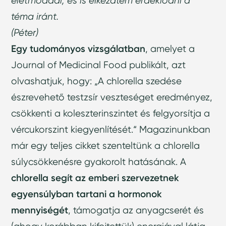
életmóddal, és is elkezdtem érdeklődni a
téma iránt.
(Péter)
Egy tudományos vizsgálatban
, amelyet a
Journal of Medicinal Food publikált, azt
olvashatjuk, hogy: „A chlorella szedése
észrevehető testzsír veszteséget eredményez,
csökkenti a koleszterinszintet és felgyorsítja a
vércukorszint kiegyenlítését.“ Magazinunkban
már egy teljes cikket szenteltünk a chlorella
súlycsökkenésre gyakorolt ​​hatásának. A
chlorella segít az emberi szervezetnek
egyensúlyban tartani a hormonok
mennyiségét
, támogatja az anyagcserét és