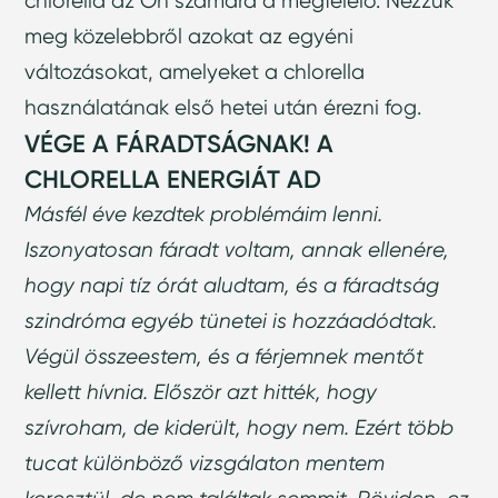
chlorella az Ön számára a megfelelő. Nézzük
meg közelebbről azokat az egyéni
változásokat, amelyeket a chlorella
használatának első hetei után érezni fog.
VÉGE A FÁRADTSÁGNAK! A
CHLORELLA ENERGIÁT AD
Másfél éve kezdtek problémáim lenni.
Iszonyatosan fáradt voltam, annak ellenére,
hogy napi tíz órát aludtam, és a fáradtság
szindróma egyéb tünetei is hozzáadódtak.
Végül összeestem, és a férjemnek mentőt
kellett hívnia. Először azt hitték, hogy
szívroham, de kiderült, hogy nem. Ezért több
tucat különböző vizsgálaton mentem