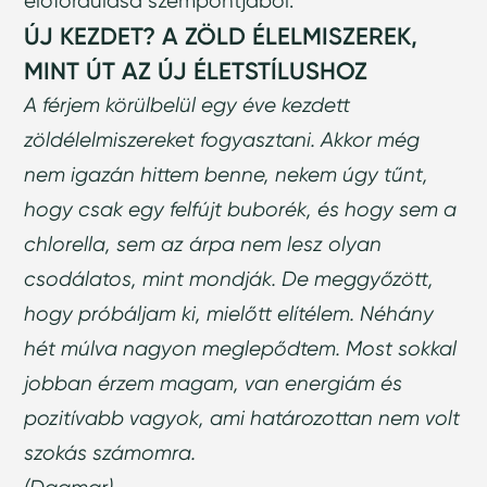
előfordulása szempontjából.
ÚJ KEZDET? A ZÖLD ÉLELMISZEREK,
MINT ÚT AZ ÚJ ÉLETSTÍLUSHOZ
A férjem körülbelül egy éve kezdett
zöldélelmiszereket fogyasztani. Akkor még
nem igazán hittem benne, nekem úgy tűnt,
hogy csak egy felfújt buborék, és hogy sem a
chlorella, sem az árpa nem lesz olyan
csodálatos, mint mondják. De meggyőzött,
hogy próbáljam ki, mielőtt elítélem. Néhány
hét múlva nagyon meglepődtem. Most sokkal
jobban érzem magam, van energiám és
pozitívabb vagyok, ami határozottan nem volt
szokás számomra.