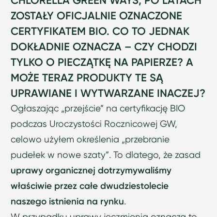
CHLORELLA GREEN WAYS, PO LATACH
ZOSTAŁY OFICJALNIE OZNACZONE
CERTYFIKATEM BIO. CO TO JEDNAK
DOKŁADNIE OZNACZA – CZY CHODZI
TYLKO O PIECZĄTKĘ NA PAPIERZE? A
MOŻE TERAZ PRODUKTY TE SĄ
UPRAWIANE I WYTWARZANE INACZEJ?
Ogłaszając „przejście” na certyfikację BIO
podczas Uroczystości Rocznicowej GW,
celowo użyłem określenia „przebranie
pudełek w nowe szaty”. To dlatego, że zasad
uprawy organicznej dotrzymywaliśmy
właściwie przez całe dwudziestolecie
naszego istnienia na rynku
.
W przypadku uprawy jęczmienia oznacza to