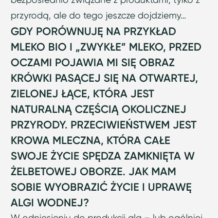
przyrodą, ale do tego jeszcze dojdziemy…
GDY PORÓWNUJĘ NA PRZYKŁAD
MLEKO BIO I „ZWYKŁE” MLEKO, PRZED
OCZAMI POJAWIA MI SIĘ OBRAZ
KRÓWKI PASĄCEJ SIĘ NA OTWARTEJ,
ZIELONEJ ŁĄCE, KTÓRA JEST
NATURALNĄ CZĘŚCIĄ OKOLICZNEJ
PRZYRODY. PRZECIWIEŃSTWEM JEST
KROWA MLECZNA, KTÓRA CAŁE
SWOJE ŻYCIE SPĘDZA ZAMKNIĘTA W
ŻELBETOWEJ OBORZE. JAK MAM
SOBIE WYOBRAZIĆ ŻYCIE I UPRAWĘ
ALGI WODNEJ?
W odniesieniu do produkcji alg – lub ogólniej