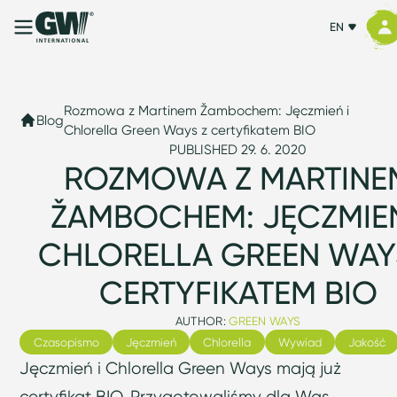
EN
Rozmowa z Martinem Žambochem: Jęczmień i
Blog
Chlorella Green Ways z certyfikatem BIO
PUBLISHED 29. 6. 2020
ROZMOWA Z MARTINE
ŽAMBOCHEM: JĘCZMIEŃ
CHLORELLA GREEN WAY
CERTYFIKATEM BIO
AUTHOR:
GREEN WAYS
Czasopismo
Jęczmień
Chlorella
Wywiad
Jakość
Jęczmień i Chlorella Green Ways mają już
certyfikat BIO. Przygotowaliśmy dla Was