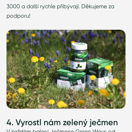
3000 a další rychle přibývají. Děkujeme za
podporu!
4. Vyrostl nám zelený ječmen
V každém balení Ječmene Green Ways od