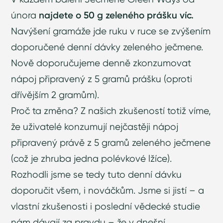
února
najdete o 50 g zeleného prášku víc.
Navýšení gramáže jde ruku v ruce se zvýšením
doporučené denní dávky zeleného ječmene.
Nově doporučujeme denně zkonzumovat
nápoj připravený z 5 gramů prášku (oproti
dřívějším 2 gramům).
Proč ta změna? Z našich zkušeností totiž víme,
že uživatelé konzumují nejčastěji nápoj
připravený právě z 5 gramů zeleného ječmene
(což je zhruba jedna polévkové lžíce).
Rozhodli jsme se tedy tuto denní dávku
doporučit všem, i nováčkům. Jsme si jistí – a
vlastní zkušenosti i poslední vědecké studie
nám dávají za pravdu – že v dnešní